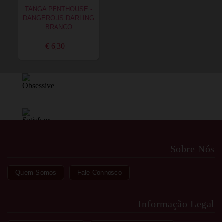
TANGA PENTHOUSE -
DANGEROUS DARLING
BRANCO
€ 6,30
Sobre Nós
Quem Somos
Fale Connosco
Informação Legal