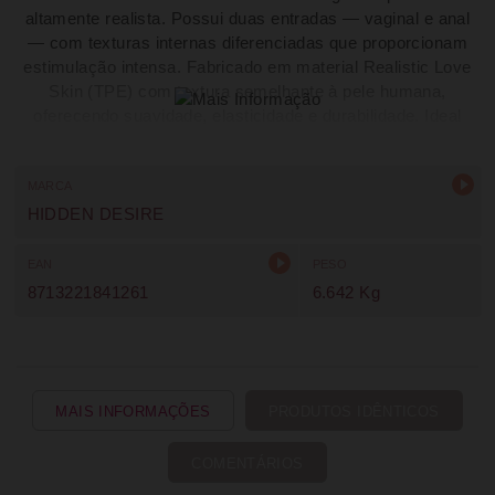
altamente realista. Possui duas entradas — vaginal e anal
— com texturas internas diferenciadas que proporcionam
estimulação intensa. Fabricado em material Realistic Love
Skin (TPE) com textura semelhante à pele humana,
oferecendo suavidade, elasticidade e durabilidade. Ideal
para fantasias, exploração íntima e experiências sensoriais
mais envolventes.
MARCA
HIDDEN DESIRE
EAN
PESO
8713221841261
6.642 Kg
MAIS INFORMAÇÕES
PRODUTOS IDÊNTICOS
COMENTÁRIOS