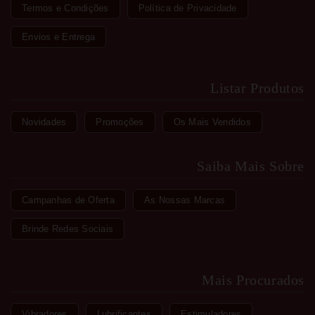
Termos e Condições
Política de Privacidade
Envios e Entrega
Listar Produtos
Novidades
Promoções
Os Mais Vendidos
Saiba Mais Sobre
Campanhas de Oferta
As Nossas Marcas
Brinde Redes Sociais
Mais Procurados
Vibradores
Lubrificantes
Estimuladores