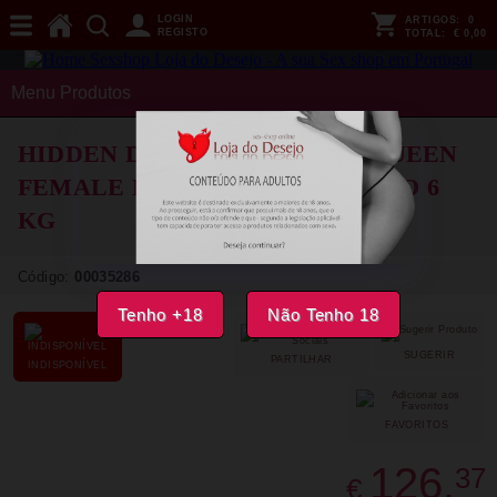
LOGIN
ARTIGOS:
0
REGISTO
TOTAL:
€ 0,00
Menu Produtos
HIDDEN DESIRE - FAT FUCK QUEEN
FEMALE MASTURBATOR TORSO 6
KG
Código:
00035286
Tenho +18
Não Tenho 18
SUGERIR
PARTILHAR
INDISPONÍVEL
FAVORITOS
126,
37
€