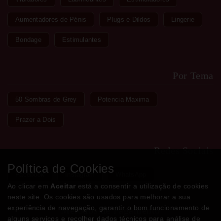
Aumentadores de Pénis
Plugs e Dildos
Lingerie
Bondage
Estimulantes
Por Tema
50 Sombras de Grey
Potencia Maxima
Prazer a Dois
Redes Sociais
Política de Cookies
Facebook
Instagram
WhatsApp
Ao clicar em
Aceitar
está a consentir a utilização de cookies
neste site. Os cookies são usados para melhorar a sua
experiência de navegação, garantir o bom funcionamento de
Métodos de Pagamento
alguns serviços e recolher dados técnicos para análise de