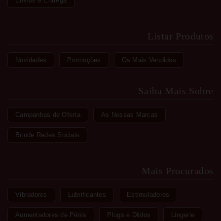
Envios e Entrega
Listar Produtos
Novidades
Promoções
Os Mais Vendidos
Saiba Mais Sobre
Campanhas de Oferta
As Nossas Marcas
Brinde Redes Sociais
Mais Procurados
Vibradores
Lubrificantes
Estimuladores
Aumentadores de Pénis
Plugs e Dildos
Lingerie