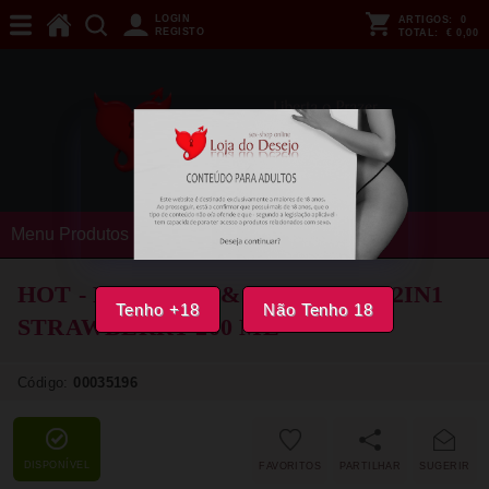
LOGIN
ARTIGOS:
0
REGISTO
TOTAL:
€ 0,00
Menu Produtos
HOT - MASSAGE & GLIDE GEL 2IN1
Tenho +18
Não Tenho 18
STRAWBERRY 200 ML
Código:
00035196
DISPONÍVEL
FAVORITOS
PARTILHAR
SUGERIR