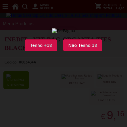
LOGIN
ARTIGOS:
0
REGISTO
TOTAL:
€ 0,00
Menu Produtos
INEDIT - KIT BAG ORGANZA TIES
Tenho +18
Não Tenho 18
BLACK
Código:
00034844
SUGERIR
PARTILHAR
DISPONÍVEL
FAVORITOS
9,
16
€