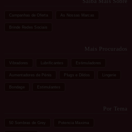
Saiba Mais Sobre
Campanhas de Oferta
As Nossas Marcas
Brinde Redes Sociais
Mais Procurados
Vibradores
Lubrificantes
Estimuladores
Aumentadores de Pénis
Plugs e Dildos
Lingerie
Bondage
Estimulantes
Por Tema
50 Sombras de Grey
Potencia Maxima