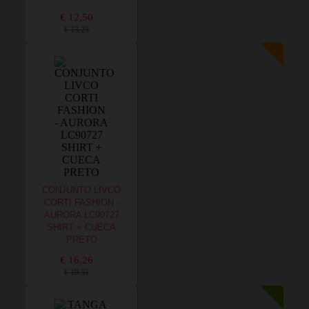
€ 12,50
€ 13,25
CONJUNTO LIVCO
CORTI FASHION -
AURORA LC90727
SHIRT + CUECA
PRETO
€ 16,26
€ 19,51