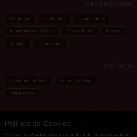
Mais Procurados
Vibradores
Lubrificantes
Estimuladores
Aumentadores de Pénis
Plugs e Dildos
Lingerie
Bondage
Estimulantes
Por Tema
50 Sombras de Grey
Potencia Maxima
Prazer a Dois
Redes Sociais
Política de Cookies
Facebook
Instagram
WhatsApp
Ao clicar em
Aceitar
está a consentir a utilização de cookies