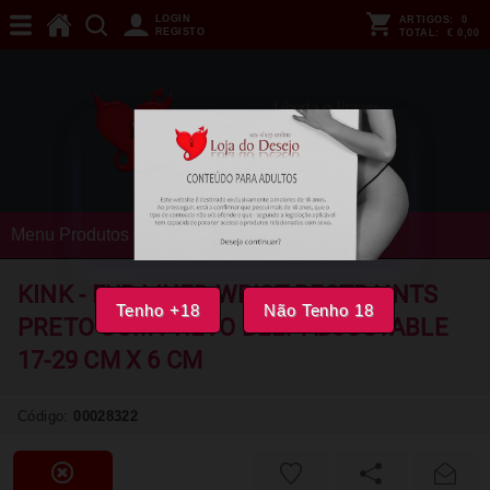
LOGIN
ARTIGOS:
0
REGISTO
TOTAL:
€ 0,00
Menu Produtos
KINK - FUR LINED WRIST RESTRAINTS
Tenho +18
Não Tenho 18
PRETO COM PRETO BELT ADJUSTABLE
17-29 CM X 6 CM
Código:
00028322