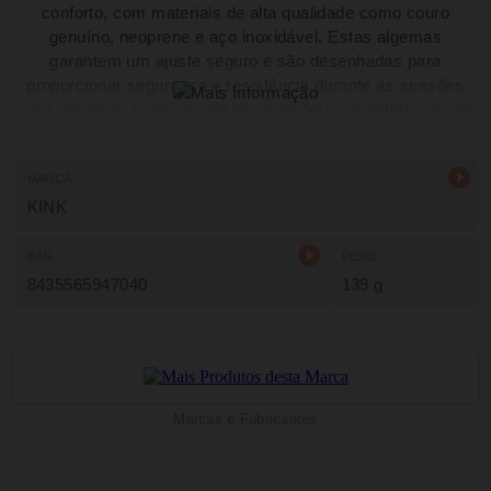
conforto, com materiais de alta qualidade como couro
genuíno, neoprene e aço inoxidável. Estas algemas
garantem um ajuste seguro e são desenhadas para
proporcionar segurança e resistência durante as sessões
mais intensas. Com um design ergonómico e esteticamente
apelativo, são perfeitas para quem procura durabilidade e
estilo nas suas experiências BDSM.
MARCA
KINK
EAN
PESO
8435565947040
139 g
Marcas e Fabricantes