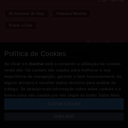
50 Sombras de Grey
Potencia Maxima
Prazer a Dois
Redes Sociais
Política de Cookies
Facebook
Instagram
WhatsApp
Ao clicar em
Aceitar
está a consentir a utilização de cookies
neste site. Os cookies são usados para melhorar a sua
experiência de navegação, garantir o bom funcionamento de
Métodos de Pagamento
alguns serviços e recolher dados técnicos para análise de
tráfego. Se desejar mais informação sobre estes cookies e a
forma como são usados por nós clique no botão Saiba Mais.
ACEITAR COOKIES
Todos os valores incluem IVA à taxa em vigor
SAIBA MAIS
Copyright © LOJADODESEJO.pt 2026
Desenvolvido por
Optimeios