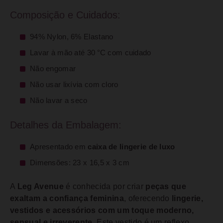
Composição e Cuidados:
94% Nylon, 6% Elastano
Lavar à mão até 30 °C com cuidado
Não engomar
Não usar lixívia com cloro
Não lavar a seco
Detalhes da Embalagem:
Apresentado em
caixa de lingerie de luxo
Dimensões: 23 x 16,5 x 3 cm
A
Leg Avenue
é conhecida por criar
peças que
exaltam a confiança feminina
, oferecendo
lingerie,
vestidos e acessórios com um toque moderno,
sensual e irreverente
. Este vestido é um reflexo