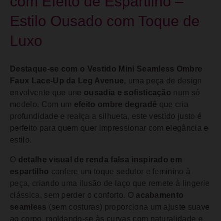
com Efeito de Espartilho –
Estilo Ousado com Toque de
Luxo
Destaque-se com o Vestido Mini Seamless Ombre
Faux Lace-Up da Leg Avenue
, uma peça de design
envolvente que une
ousadia e sofisticação
num só
modelo. Com um
efeito ombre degradê
que cria
profundidade e realça a silhueta, este vestido justo é
perfeito para quem quer impressionar com elegância e
estilo.
O
detalhe visual de renda falsa inspirado em
espartilho
confere um toque sedutor e feminino à
peça, criando uma ilusão de laço que remete à lingerie
clássica, sem perder o conforto. O
acabamento
seamless
(sem costuras) proporciona um ajuste suave
ao corpo, moldando-se às curvas com naturalidade e