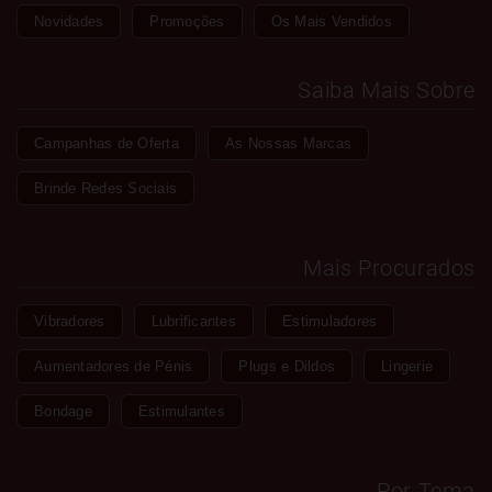
Novidades
Promoções
Os Mais Vendidos
Saiba Mais Sobre
Campanhas de Oferta
As Nossas Marcas
Brinde Redes Sociais
Mais Procurados
Vibradores
Lubrificantes
Estimuladores
Aumentadores de Pénis
Plugs e Dildos
Lingerie
Bondage
Estimulantes
Por Tema