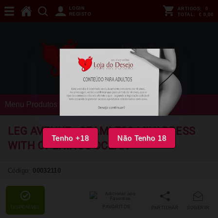
LOGIN
ARTIGOS:
0
REGISTO
TOTAL:
€ 0,00
Menu Produtos
LEG AVENUE - SEAMLESS MINI DRESS
Tenho +18
Não Tenho 18
WITH OPENINGS OCEAN
Código:
00032110
FAVORITOS
DISPONÍVEL
PARTILHAR
SUGERIR