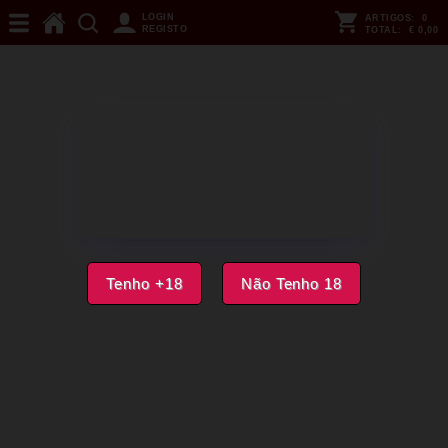
LOGIN
ARTIGOS:
0
REGISTO
TOTAL:
€ 0,00
Menu Produtos
LUBRIFICANTE À BASE DE ÁGUA
Tenho +18
Não Tenho 18
HOT - SUPERGLIDE EDIBLE CEREJA
75 ML
Código:
00035068