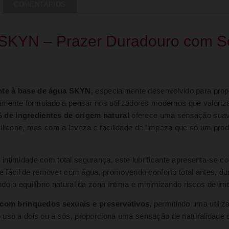
COMENTÁRIOS
a SKYN – Prazer Duradouro com 
ante à base de água SKYN
, especialmente desenvolvido para pro
osamente formulado a pensar nos utilizadores modernos que valori
 de ingredientes de origem natural
oferece uma sensação suave
silicone, mas com a leveza e facilidade de limpeza que só um pro
 intimidade com total segurança, este lubrificante apresenta-se
fácil de remover com água, promovendo conforto total antes, dur
do o equilíbrio natural da zona íntima e minimizando riscos de irr
 com brinquedos sexuais e preservativos
, permitindo uma utiliz
 uso a dois ou a sós, proporciona uma sensação de naturalidade 