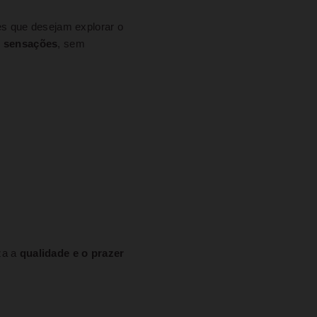
es que desejam explorar o
as sensações
, sem
za a
qualidade e o prazer