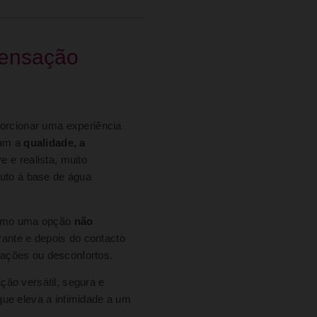
Sensação
porcionar uma experiência
zam a
qualidade, a
 e realista, muito
duto à base de água
 como uma opção
não
ante e depois do contacto
itações ou desconfortos.
ação versátil, segura e
que eleva a intimidade a um