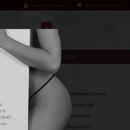
Login / Novo Cliente
Qtd:
0
Total:
€
€ 0,00
PESQUISA AVANÇADA
Brincadeiras
Novidades
SKYN - NATURALLY