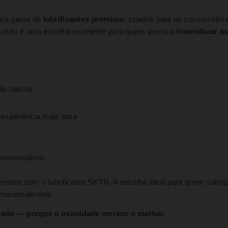
 uma gama de
lubrificantes premium
, criados para os consumidor
produto é uma escolha excelente para quem procura
intensificar 
ão natural
 experiência mais pura
reservativos
rosos com o lubrificante SKYN. A escolha ideal para quem valori
rnacionalmente.
ado — porque a intimidade merece o melhor.