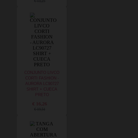
€ 13,25
CONJUNTO LIVCO
CORTI FASHION -
AURORA LC90727
SHIRT + CUECA
PRETO
€ 16,26
€ 19,51