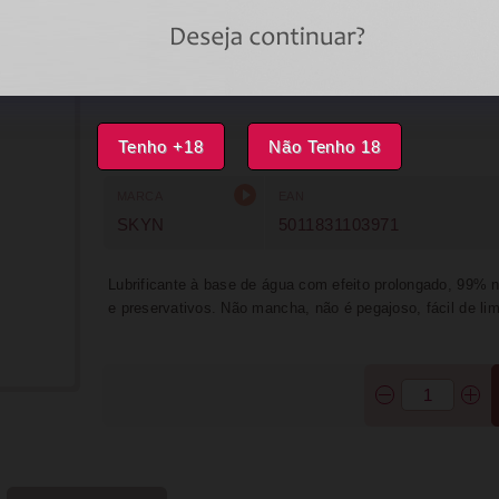
ÚLTIMA UNIDADE
IMPRIMIR
FAVOR
Tenho +18
Não Tenho 18
MARCA
EAN
SKYN
5011831103971
Lubrificante à base de água com efeito prolongado, 99% 
e preservativos. Não mancha, não é pegajoso, fácil de li