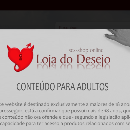
Vibradores
Lingerie
Farmácia
BDSM
Farmácia
Lubrificantes
À Base de Água
LUBRIFICANTE À BASE DE ÁGUA 
ENDLESS 80 ML
Código:
00032072