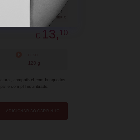
PARTILHAR
ITOS
SUGERIR
13,
10
€
PESO
120 g
natural, compatível com brinquedos
mpar e com pH equilibrado.
ADICIONAR AO CARRINHO