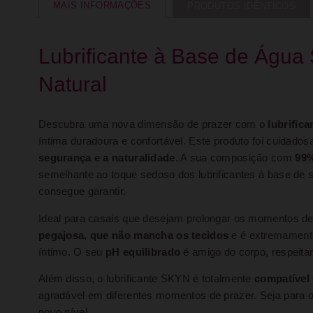
MAIS INFORMAÇÕES
PRODUTOS IDÊNTICOS
Lubrificante à Base de Águ
Natural
Descubra uma nova dimensão de prazer com o
lubrific
íntima duradoura e confortável. Este produto foi cuidad
segurança e a naturalidade
. A sua composição com
99%
semelhante ao toque sedoso dos lubrificantes à base de 
consegue garantir.
Ideal para casais que desejam prolongar os momentos de
pegajosa, que não mancha os tecidos
e é extremamente 
íntimo. O seu
pH equilibrado
é amigo do corpo, respeitan
Além disso, o lubrificante SKYN é totalmente
compatível
agradável em diferentes momentos de prazer. Seja para o
novo nível.