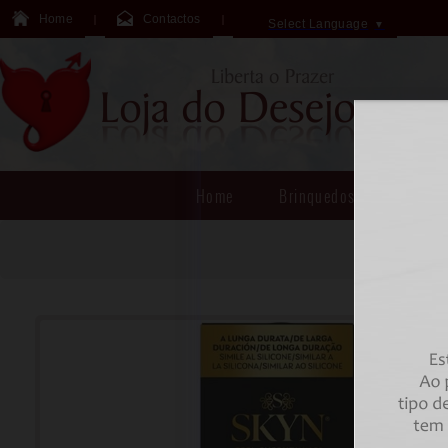
Home
Contactos
Select Language
▼
Home
Brinquedos Sexuais