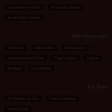
Campanhas de Oferta
As Nossas Marcas
Brinde Redes Sociais
Mais Procurados
Vibradores
Lubrificantes
Estimuladores
Aumentadores de Pénis
Plugs e Dildos
Lingerie
Bondage
Estimulantes
Por Tema
50 Sombras de Grey
Potencia Maxima
Prazer a Dois