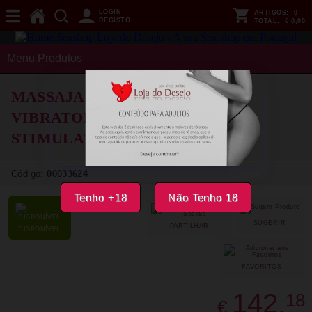
LOGIN
ARTIGOS:
0
REGISTO
TOTAL:
€ 0,00
Menu Produtos
MASSAJADOR LELO - SWITCH
VIBRATOR WANDA DOUBLE
STIMULATION ROSA SUAVE
Código:
00033624
Tenho +18
Não Tenho 18
SUGERIR
PARTILHAR
DISPONÍVEL
FAVORITOS
142,
18
€