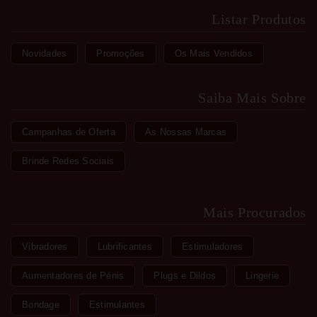
Listar Produtos
Novidades
Promoções
Os Mais Vendidos
Saiba Mais Sobre
Campanhas de Oferta
As Nossas Marcas
Brinde Redes Sociais
Mais Procurados
Vibradores
Lubrificantes
Estimuladores
Aumentadores de Pénis
Plugs e Dildos
Lingerie
Bondage
Estimulantes