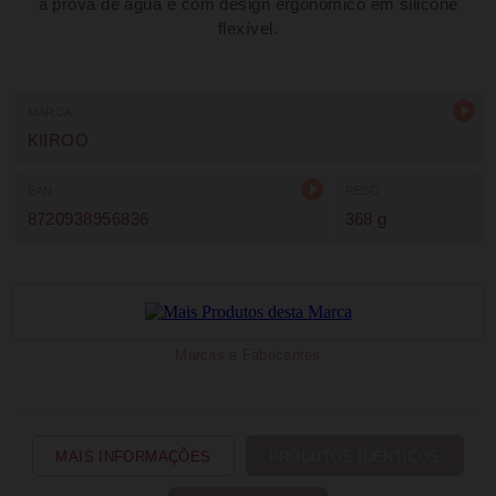
à prova de água e com design ergonómico em silicone
flexível.
MARCA
KIIROO
EAN
PESO
8720938956836
368 g
Marcas e Fabricantes
MAIS INFORMAÇÕES
PRODUTOS IDÊNTICOS