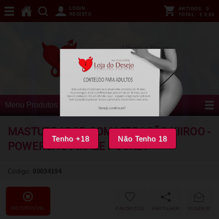
LOGIN
ARTIGOS:
0
REGISTO
TOTAL:
€ 0,00
Menu Produtos
MASTURBADOR COM VIBRAÇÃO KIIROO -
Tenho +18
Não Tenho 18
POWERSHOT MALE POCKET
Código:
00034194
INDISPONÍVEL
FAVORITOS
PARTILHAR
SUGERIR