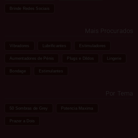
Brinde Redes Sociais
Mais Procurados
Vibradores
Lubrificantes
Estimuladores
Aumentadores de Pénis
Plugs e Dildos
Lingerie
Bondage
Estimulantes
Por Tema
50 Sombras de Grey
Potencia Maxima
Prazer a Dois