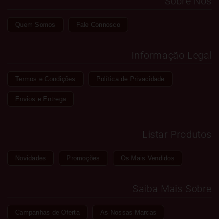
Sobre Nós
Quem Somos
Fale Connosco
Informação Legal
Termos e Condições
Política de Privacidade
Envios e Entrega
Listar Produtos
Novidades
Promoções
Os Mais Vendidos
Saiba Mais Sobre
Campanhas de Oferta
As Nossas Marcas