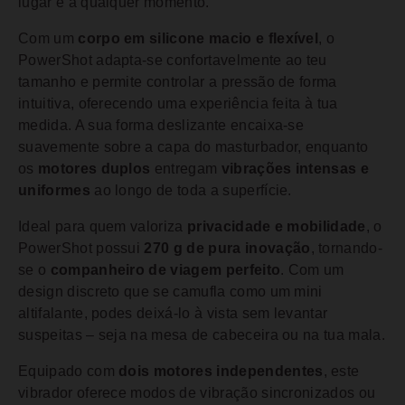
lugar e a qualquer momento.
Com um
corpo em silicone macio e flexível
, o
PowerShot adapta-se confortavelmente ao teu
tamanho e permite controlar a pressão de forma
intuitiva, oferecendo uma experiência feita à tua
medida. A sua forma deslizante encaixa-se
suavemente sobre a capa do masturbador, enquanto
os
motores duplos
entregam
vibrações intensas e
uniformes
ao longo de toda a superfície.
Ideal para quem valoriza
privacidade e mobilidade
, o
PowerShot possui
270 g de pura inovação
, tornando-
se o
companheiro de viagem perfeito
. Com um
design discreto que se camufla como um mini
altifalante, podes deixá-lo à vista sem levantar
suspeitas – seja na mesa de cabeceira ou na tua mala.
Equipado com
dois motores independentes
, este
vibrador oferece modos de vibração sincronizados ou