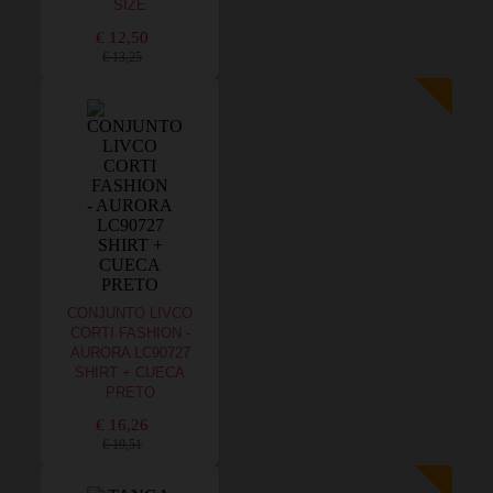
SIZE
€ 12,50
€ 13,25
CONJUNTO LIVCO
CORTI FASHION -
AURORA LC90727
SHIRT + CUECA
PRETO
€ 16,26
€ 19,51