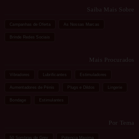
Saiba Mais Sobre
Campanhas de Oferta
As Nossas Marcas
Brinde Redes Sociais
Mais Procurados
Vibradores
Lubrificantes
Estimuladores
Aumentadores de Pénis
Plugs e Dildos
Lingerie
Bondage
Estimulantes
Por Tema
50 Sombras de Grey
Potencia Maxima