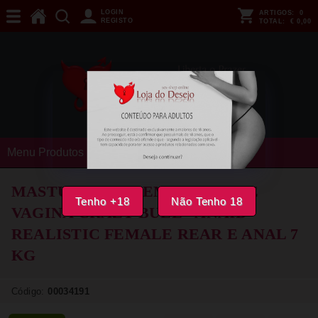
LOGIN
ARTIGOS:
0
REGISTO
TOTAL:
€ 0,00
Menu Produtos
MASTURBADOR EM FORMA DE
Tenho +18
Não Tenho 18
VAGINA CRAZY BULL - ANAID
REALISTIC FEMALE REAR E ANAL 7
KG
Código:
00034191