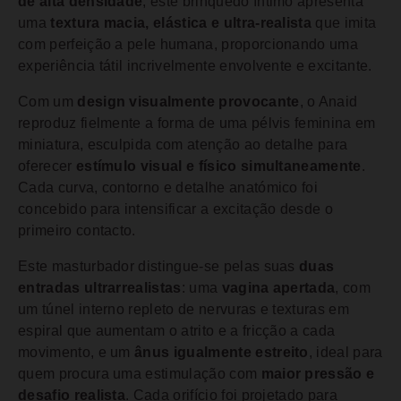
de alta densidade
, este brinquedo íntimo apresenta
uma
textura macia, elástica e ultra-realista
que imita
com perfeição a pele humana, proporcionando uma
experiência tátil incrivelmente envolvente e excitante.
Com um
design visualmente provocante
, o Anaid
reproduz fielmente a forma de uma pélvis feminina em
miniatura, esculpida com atenção ao detalhe para
oferecer
estímulo visual e físico simultaneamente
.
Cada curva, contorno e detalhe anatómico foi
concebido para intensificar a excitação desde o
primeiro contacto.
Este masturbador distingue-se pelas suas
duas
entradas ultrarrealistas
: uma
vagina apertada
, com
um túnel interno repleto de nervuras e texturas em
espiral que aumentam o atrito e a fricção a cada
movimento, e um
ânus igualmente estreito
, ideal para
quem procura uma estimulação com
maior pressão e
desafio realista
. Cada orifício foi projetado para