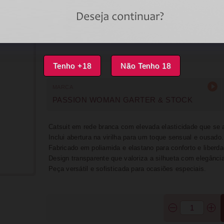
DISPONÍVEL
IMPRIMIR
FAVORITOS
Tenho +18
Não Tenho 18
MARCA
PASSION WOMAN GARTER & STOCK
Catsuit em rede branca com elevada elasticidade que se 
Inclui abertura na virilha para um toque sensual e ousado.
Fabricado em poliamida e elastano para conforto e liber
Design transparente que valoriza a silhueta com elegância
Peça versátil e sofisticada para ocasiões especiais.