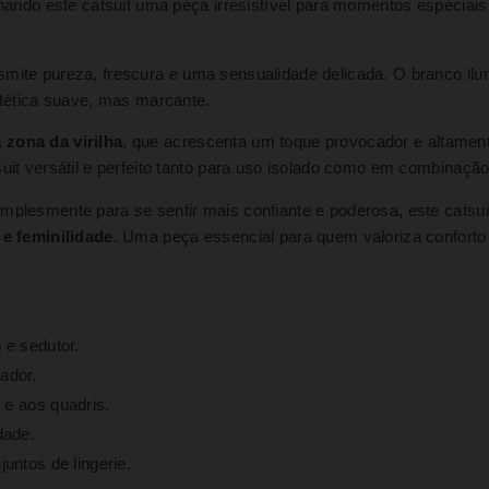
ornando este catsuit uma peça irresistível para momentos especia
ansmite pureza, frescura e uma sensualidade delicada. O branco il
stética suave, mas marcante.
 zona da virilha
, que acrescenta um toque provocador e altamen
suit versátil e perfeito tanto para uso isolado como em combinaçã
mplesmente para se sentir mais confiante e poderosa, este catsui
 e feminilidade
. Uma peça essencial para quem valoriza conforto
 e sedutor.
ador.
 e aos quadris.
dade.
untos de lingerie.