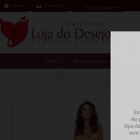
Home
Contactos
Select Language
▼
Home
Brinquedos Sexuais