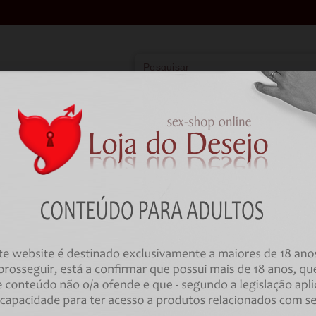
Vibradores
Lingerie
Farmácia
BD
Lingerie
Feminina
Meias
MEIAS EM REDE PASSION - S03
TIGHTS ONE SIZE
Código:
00035576