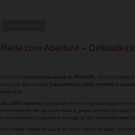
COMENTÁRIOS
Rede com Abertura – Delicadeza
e
com este deslumbrante
catsuit da PASSION
, uma peça integral
ign em rede que combina
transparência subtil, conforto e ousadi
fisticação.
ida e 20% elastano
, este catsuit oferece uma elasticidade exce
suavemente às pernas e aos quadris, proporcionando um ajuste fi
te uma experiência agradável ao longo do uso, permitindo
total 
ado e sedutor, revelando a pele de forma subtil e elegante. Esta tr