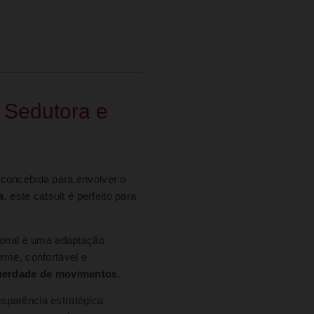
 Sedutora e
 concebida para envolver o
a
, este catsuit é perfeito para
cional e uma adaptação
rme, confortável e
liberdade de movimentos
.
ansparência estratégica