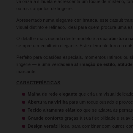
valoriza a silhueta e acrescenta um toque de mistério, t
outros conjuntos de lingerie.
Apresentado numa elegante
cor branca
, este catsuit tr
visual distinto e refinado, ideal para quem procura uma e
O detalhe mais ousado deste modelo é a sua
abertura na
sempre um equilíbrio elegante. Este elemento torna o cat
Perfeito para ocasiões especiais, momentos íntimos ou si
lingerie — é uma verdadeira
afirmação de estilo, atitude
marcante.
CARACTERÍSTICAS
Malha de rede elegante
que cria um visual delicado
Abertura na virilha
para um toque ousado e provoc
Tecido altamente elástico
que se adapta às pernas
Grande conforto
graças à sua flexibilidade e suavi
Design versátil
ideal para combinar com outros conj