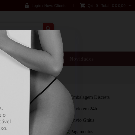
Login / Novo Cliente
Qtd:
0
Total:
€
€ 0,00
PESQUISA AVANÇADA
SM
Brincadeiras
Novidades
1 BRANCO FISHNET