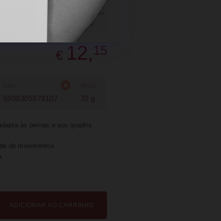
SUGERIR
PARTILHAR
12,
15
€
EAN
PESO
5908305978107
70 g
adapta às pernas e aos quadris.
dade de movimentos.
.
ADICIONAR AO CARRINHO