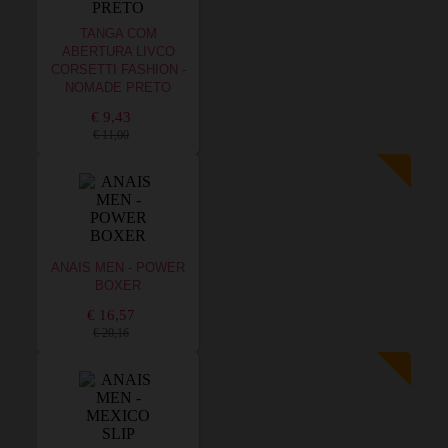
TANGA COM
ABERTURA LIVCO
CORSETTI FASHION -
NOMADE PRETO
€ 9,43
€ 11,00
ANAIS MEN - POWER
BOXER
€ 16,57
€ 20,16