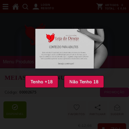
LOGIN
ARTIGOS:
0
REGISTO
TOTAL:
€ 0,00
Menu Produtos
MEIAS LEG AVENUE STAY UPS
Tenho +18
Não Tenho 18
Código:
00002675
PROMOÇÃO
DISPONÍVEL
FAVORITOS
PARTILHAR
SUGERIR
€ 12,66