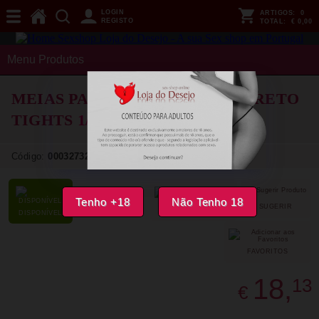
LOGIN
ARTIGOS:
0
REGISTO
TOTAL:
€ 0,00
Menu Produtos
MEIAS PASSION - TIOPEN 036 PRETO
TIGHTS
1/2
Código:
00032732
Tenho +18
Não Tenho 18
SUGERIR
PARTILHAR
DISPONÍVEL
FAVORITOS
18,
13
€