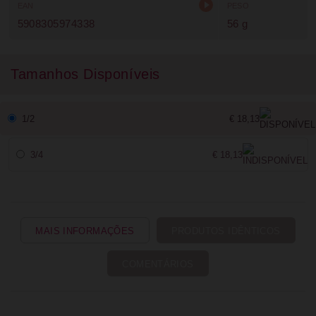
EAN
PESO
5908305974338
56 g
Tamanhos Disponíveis
1/2
€ 18,13
3/4
€ 18,13
MAIS INFORMAÇÕES
PRODUTOS IDÊNTICOS
COMENTÁRIOS