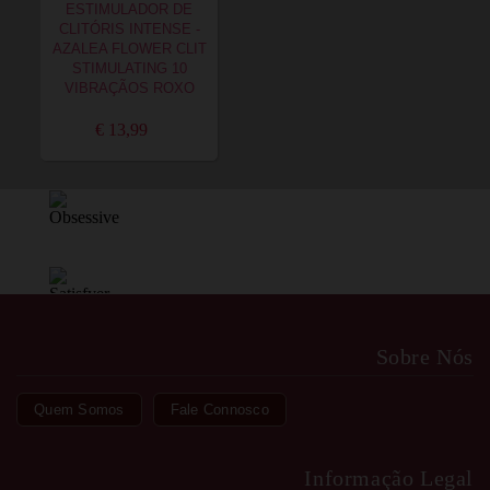
ESTIMULADOR DE
CLITÓRIS INTENSE -
AZALEA FLOWER CLIT
STIMULATING 10
VIBRAÇÃOS ROXO
€ 13,99
Sobre Nós
Quem Somos
Fale Connosco
Informação Legal