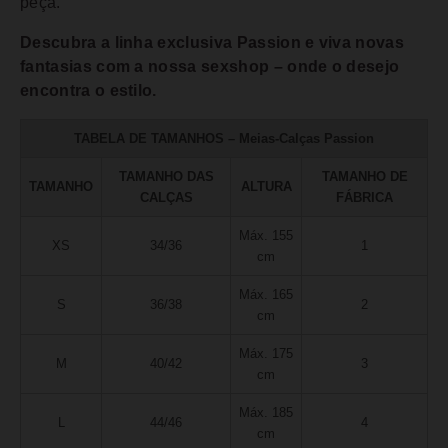
peça.
Descubra a linha exclusiva Passion e viva novas
fantasias com a nossa sexshop – onde o desejo
encontra o estilo.
TABELA DE TAMANHOS – Meias-Calças Passion
TAMANHO DAS
TAMANHO DE
TAMANHO
ALTURA
CALÇAS
FÁBRICA
Máx. 155
XS
34/36
1
cm
Máx. 165
S
36/38
2
cm
Máx. 175
M
40/42
3
cm
Máx. 185
L
44/46
4
cm