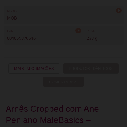
MARCA
MOB
EAN
PESO
804859876546
238 g
MAIS INFORMAÇÕES
PRODUTOS IDÊNTICOS
COMENTÁRIOS
Arnês Cropped com Anel
Peniano MaleBasics –