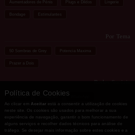
Aumentadores de Pénis
Plugs e Dildos
Lingerie
Bondage
Estimulantes
Por Tema
50 Sombras de Grey
Potencia Maxima
Prazer a Dois
Redes Sociais
Política de Cookies
Facebook
Instagram
WhatsApp
Ao clicar em
Aceitar
está a consentir a utilização de cookies
neste site. Os cookies são usados para melhorar a sua
experiência de navegação, garantir o bom funcionamento de
Métodos de Pagamento
alguns serviços e recolher dados técnicos para análise de
tráfego. Se desejar mais informação sobre estes cookies e a