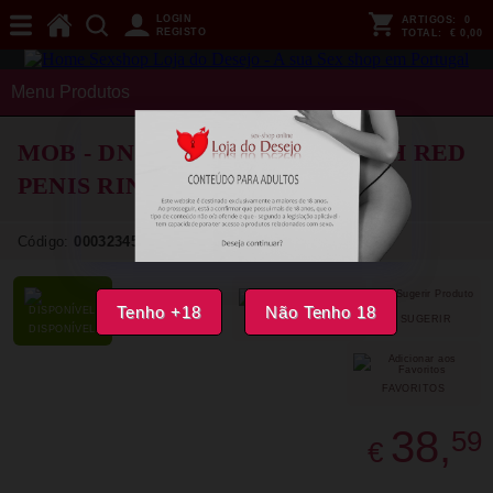
LOGIN
ARTIGOS:
0
REGISTO
TOTAL:
€ 0,00
Menu Produtos
MOB - DNGEON HARNESS WITH RED
PENIS RING ONE SIZE
Código:
00032345
Tenho +18
Não Tenho 18
SUGERIR
PARTILHAR
DISPONÍVEL
FAVORITOS
38,
59
€