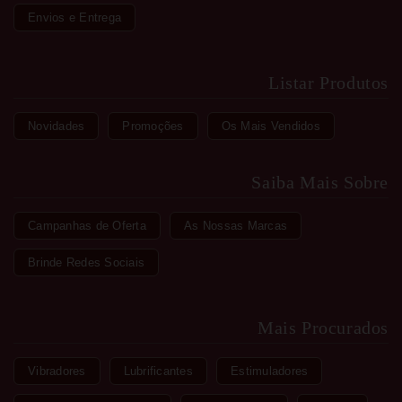
Envios e Entrega
Listar Produtos
Novidades
Promoções
Os Mais Vendidos
Saiba Mais Sobre
Campanhas de Oferta
As Nossas Marcas
Brinde Redes Sociais
Mais Procurados
Vibradores
Lubrificantes
Estimuladores