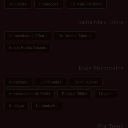
Novidades
Promoções
Os Mais Vendidos
Saiba Mais Sobre
Campanhas de Oferta
As Nossas Marcas
Brinde Redes Sociais
Mais Procurados
Vibradores
Lubrificantes
Estimuladores
Aumentadores de Pénis
Plugs e Dildos
Lingerie
Bondage
Estimulantes
Por Tema