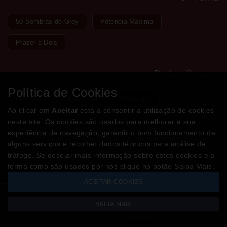
50 Sombras de Grey
Potencia Maxima
Prazer a Dois
Redes Sociais
Política de Cookies
Facebook
Instagram
WhatsApp
Ao clicar em
Aceitar
está a consentir a utilização de cookies
neste site. Os cookies são usados para melhorar a sua
experiência de navegação, garantir o bom funcionamento de
Métodos de Pagamento
alguns serviços e recolher dados técnicos para análise de
tráfego. Se desejar mais informação sobre estes cookies e a
forma como são usados por nós clique no botão Saiba Mais.
ACEITAR COOKIES
Todos os valores incluem IVA à taxa em vigor
SAIBA MAIS
Copyright © LOJADODESEJO.pt 2026
Desenvolvido por
Optimeios