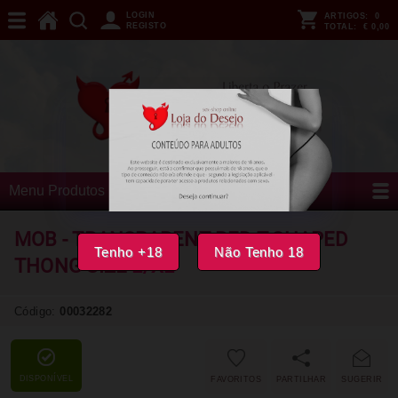
LOGIN
ARTIGOS:
0
REGISTO
TOTAL:
€ 0,00
Menu Produtos
MOB - TRANSPARENT RED T-SHAPED
Tenho +18
Não Tenho 18
THONG SIZE
L/XL
Código:
00032282
DISPONÍVEL
FAVORITOS
PARTILHAR
SUGERIR