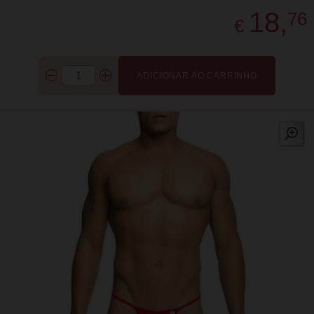
18,
76
€
ADICIONAR AO CARRINHO