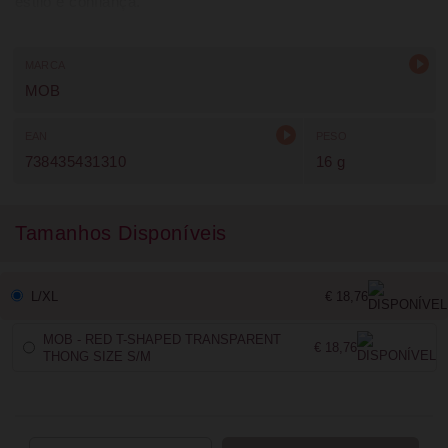
estilo e confiança.
MARCA
MOB
EAN
PESO
738435431310
16 g
Tamanhos Disponíveis
L/XL
€ 18,76
MOB - RED T-SHAPED TRANSPARENT
€ 18,76
THONG SIZE S/M