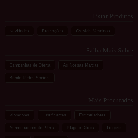
Listar Produtos
Novidades
Promoções
Os Mais Vendidos
Saiba Mais Sobre
Campanhas de Oferta
As Nossas Marcas
Brinde Redes Sociais
Mais Procurados
Vibradores
Lubrificantes
Estimuladores
Aumentadores de Pénis
Plugs e Dildos
Lingerie