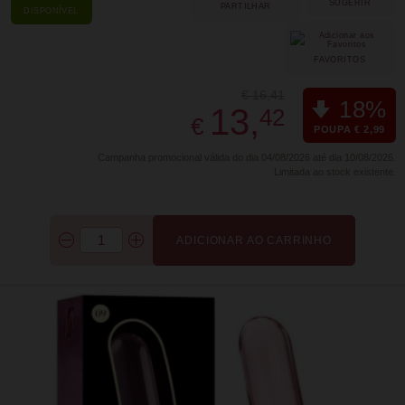
SUGERIR
PARTILHAR
DISPONÍVEL
FAVORITOS
€ 16,41
18%
13,
42
€
POUPA € 2,99
Campanha promocional válida do dia 04/08/2026 até dia 10/08/2026.
Limitada ao stock existente.
ADICIONAR AO CARRINHO