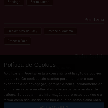
Bondage
Estimulantes
Por Tema
50 Sombras de Grey
Potencia Maxima
Prazer a Dois
Redes Sociais
Política de Cookies
Facebook
Instagram
WhatsApp
Ao clicar em
Aceitar
está a consentir a utilização de cookies
neste site. Os cookies são usados para melhorar a sua
experiência de navegação, garantir o bom funcionamento de
Métodos de Pagamento
alguns serviços e recolher dados técnicos para análise de
tráfego. Se desejar mais informação sobre estes cookies e a
forma como são usados por nós clique no botão Saiba Mais.
ACEITAR COOKIES