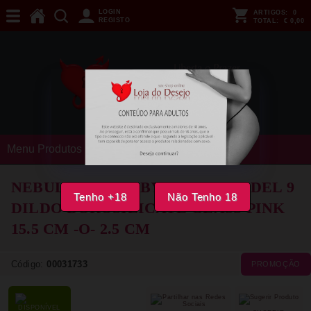
LOGIN
ARTIGOS:
0
REGISTO
TOTAL:
€ 0,00
Menu Produtos
NEBULA SERIES BY IBIZA - MODEL 9
Tenho +18
Não Tenho 18
DILDO BOROSILICATE GLASS PINK
15.5 CM -O- 2.5 CM
Código:
00031733
PROMOÇÃO