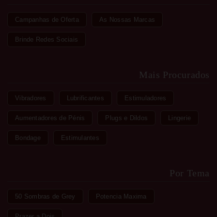
Campanhas de Oferta
As Nossas Marcas
Brinde Redes Sociais
Mais Procurados
Vibradores
Lubrificantes
Estimuladores
Aumentadores de Pénis
Plugs e Dildos
Lingerie
Bondage
Estimulantes
Por Tema
50 Sombras de Grey
Potencia Maxima
Prazer a Dois