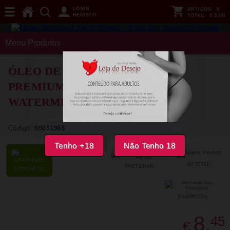
LOGIN
ARTIGOS:
0
REGISTO
TOTAL:
€ 0,00
Menu Produtos
ÓLEO DE MASSAGEM BRUMA -
PREMIUM MASSAGE HOT OIL
WATERMELON 3 IN 1 - 100 ML
Código:
00031968
Tenho +18
Não Tenho 18
SUGERIR
PARTILHAR
DISPONÍVEL
FAVORITOS
8,
45
€