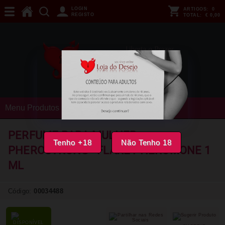
LOGIN
ARTIGOS:
0
REGISTO
TOTAL:
€ 0,00
Menu Produtos
PERFUME PARA MULHER
Tenho +18
Não Tenho 18
PHEROSTRONG - FLARE PHEROMONE 1
ML
Código:
00034488