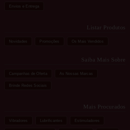
Envios e Entrega
Listar Produtos
Novidades
Promoções
Os Mais Vendidos
Saiba Mais Sobre
Campanhas de Oferta
As Nossas Marcas
Brinde Redes Sociais
Mais Procurados
Vibradores
Lubrificantes
Estimuladores