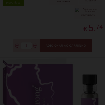
SUGERIR
PARTILHAR
DISPONÍVEL
FAVORITOS
5,
74
€
ADICIONAR AO CARRINHO