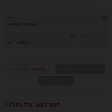
a energia feminina, ideal para uso diário ou ocasiões
especiais.
MARCA
PHEROSTRONG
EAN
PESO
5904405351635
4 g
MAIS INFORMAÇÕES
PRODUTOS IDÊNTICOS
COMENTÁRIOS
Flare for Women