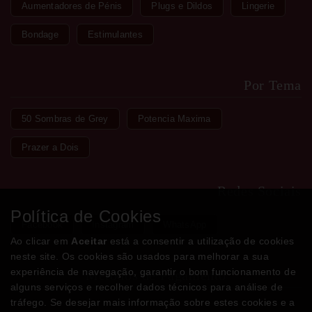
Aumentadores de Pénis
Plugs e Dildos
Lingerie
Bondage
Estimulantes
Por Tema
50 Sombras de Grey
Potencia Maxima
Prazer a Dois
Redes Sociais
Política de Cookies
Facebook
Instagram
WhatsApp
Ao clicar em
Aceitar
está a consentir a utilização de cookies
neste site. Os cookies são usados para melhorar a sua
experiência de navegação, garantir o bom funcionamento de
Métodos de Pagamento
alguns serviços e recolher dados técnicos para análise de
tráfego. Se desejar mais informação sobre estes cookies e a