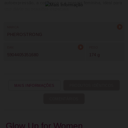
autoexpressão, a confiança e a energia feminina, ideal para
uso diário ou ocasiões especiais.
MARCA
PHEROSTRONG
EAN
PESO
5904405351680
174 g
MAIS INFORMAÇÕES
PRODUTOS IDÊNTICOS
COMENTÁRIOS
Glow Up for Women