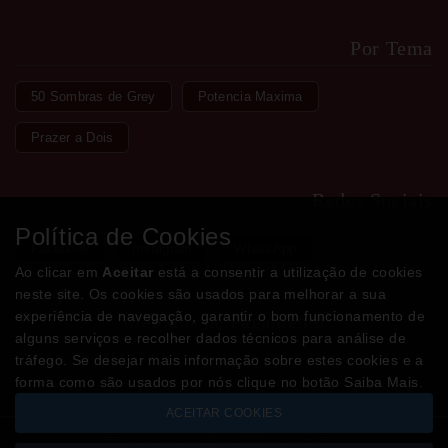
Por Tema
50 Sombras de Grey
Potencia Maxima
Prazer a Dois
Redes Sociais
Política de Cookies
Facebook
Instagram
WhatsApp
Ao clicar em
Aceitar
está a consentir a utilização de cookies
neste site. Os cookies são usados para melhorar a sua
experiência de navegação, garantir o bom funcionamento de
Métodos de Pagamento
alguns serviços e recolher dados técnicos para análise de
tráfego. Se desejar mais informação sobre estes cookies e a
forma como são usados por nós clique no botão Saiba Mais.
ACEITAR COOKIES
Todos os valores incluem IVA à taxa em vigor