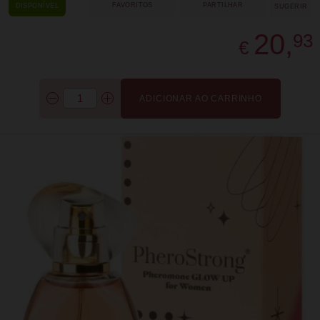
FAVORITOS
PARTILHAR
DISPONÍVEL
SUGERIR
20,
93
€
ADICIONAR AO CARRINHO