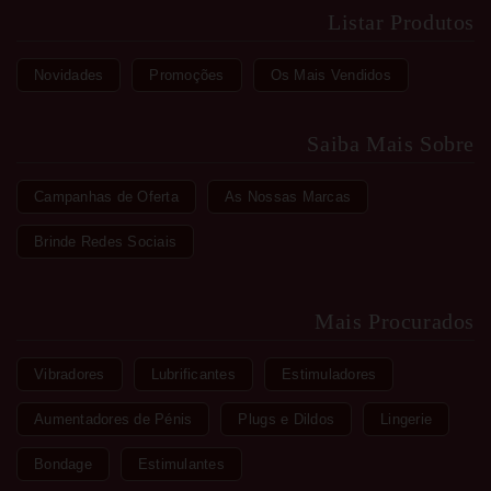
Listar Produtos
Novidades
Promoções
Os Mais Vendidos
Saiba Mais Sobre
Campanhas de Oferta
As Nossas Marcas
Brinde Redes Sociais
Mais Procurados
Vibradores
Lubrificantes
Estimuladores
Aumentadores de Pénis
Plugs e Dildos
Lingerie
Bondage
Estimulantes