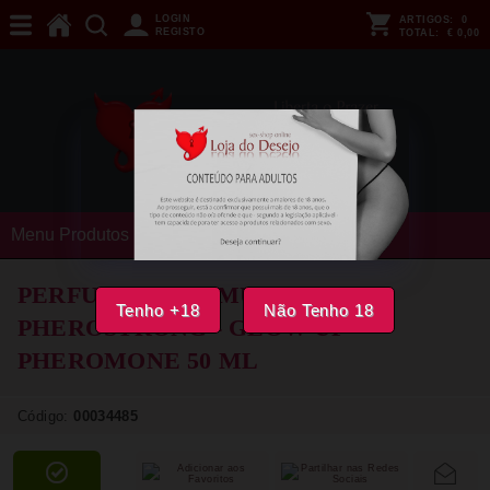
LOGIN
ARTIGOS:
0
REGISTO
TOTAL:
€ 0,00
Menu Produtos
PERFUME PARA MULHER
Tenho +18
Não Tenho 18
PHEROSTRONG - GLOW UP
PHEROMONE 50 ML
Código:
00034485