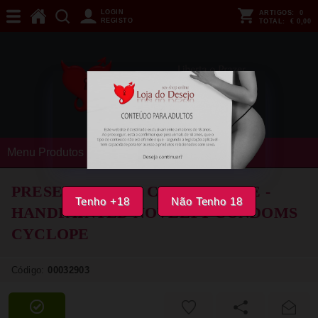
LOGIN
ARTIGOS:
0
REGISTO
TOTAL:
€ 0,00
Menu Produtos
PRESERVATIVOS CONDOMERIE -
Tenho +18
Não Tenho 18
HANDPAINTED NOVELTY CONDOMS
CYCLOPE
Código:
00032903