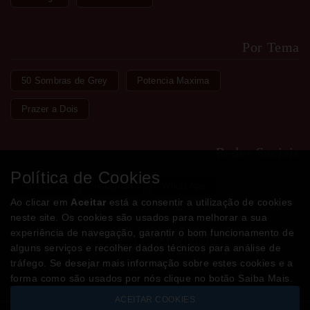
Por Tema
50 Sombras de Grey
Potencia Maxima
Prazer a Dois
Redes Sociais
Política de Cookies
Facebook
Instagram
WhatsApp
Ao clicar em
Aceitar
está a consentir a utilização de cookies
neste site. Os cookies são usados para melhorar a sua
experiência de navegação, garantir o bom funcionamento de
Métodos de Pagamento
alguns serviços e recolher dados técnicos para análise de
tráfego. Se desejar mais informação sobre estes cookies e a
forma como são usados por nós clique no botão Saiba Mais.
ACEITAR COOKIES