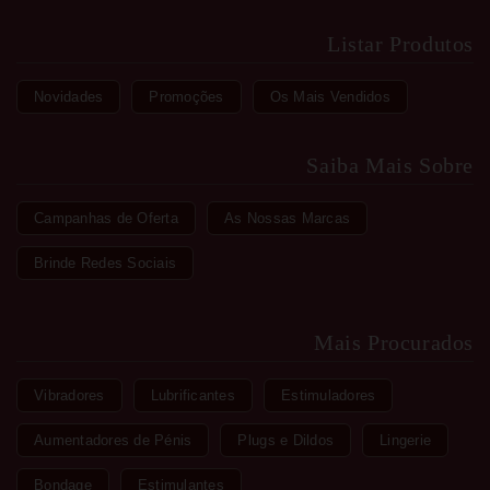
Listar Produtos
Novidades
Promoções
Os Mais Vendidos
Saiba Mais Sobre
Campanhas de Oferta
As Nossas Marcas
Brinde Redes Sociais
Mais Procurados
Vibradores
Lubrificantes
Estimuladores
Aumentadores de Pénis
Plugs e Dildos
Lingerie
Bondage
Estimulantes