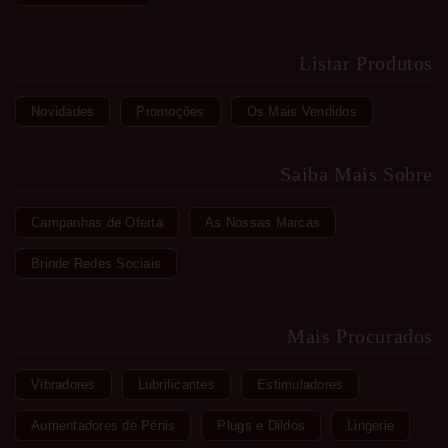
Listar Produtos
Novidades
Promoções
Os Mais Vendidos
Saiba Mais Sobre
Campanhas de Oferta
As Nossas Marcas
Brinde Redes Sociais
Mais Procurados
Vibradores
Lubrificantes
Estimuladores
Aumentadores de Pénis
Plugs e Dildos
Lingerie