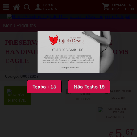
LOGIN
ARTIGOS:
0
REGISTO
TOTAL:
€ 0,00
Menu Produtos
PRESERVATIVOS CONDOMERIE -
HANDPAINTED NOVELTY CONDOMS
EAGLE
Código:
00032827
Tenho +18
Não Tenho 18
SUGERIR
PARTILHAR
DISPONÍVEL
FAVORITOS
5,
67
€