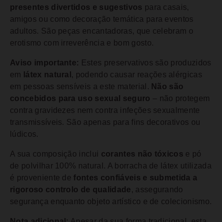
presentes divertidos e sugestivos
para casais,
amigos ou como decoração temática para eventos
adultos. São peças encantadoras, que celebram o
erotismo com irreverência e bom gosto.
Aviso importante:
Estes preservativos são produzidos
em
látex natural
, podendo causar reações alérgicas
em pessoas sensíveis a este material.
Não são
concebidos para uso sexual seguro
– não protegem
contra gravidezes nem contra infeções sexualmente
transmissíveis. São apenas para fins decorativos ou
lúdicos.
A sua composição inclui
corantes não tóxicos
e pó
de polvilhar 100% natural. A borracha de látex utilizada
é proveniente de
fontes confiáveis e submetida a
rigoroso controlo de qualidade
, assegurando
segurança enquanto objeto artístico e de colecionismo.
Nota adicional:
Apesar da sua forma tradicional, esta