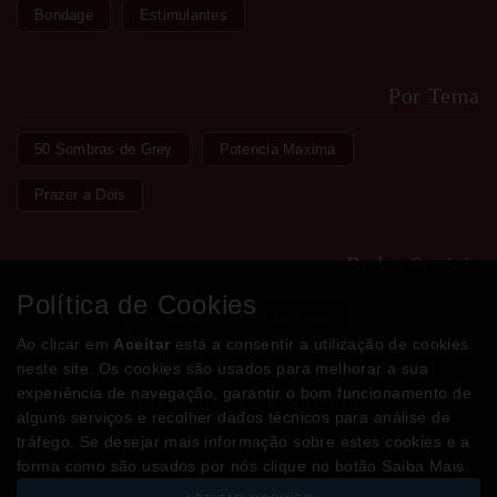
Bondage
Estimulantes
Por Tema
50 Sombras de Grey
Potencia Maxima
Prazer a Dois
Redes Sociais
Política de Cookies
Facebook
Instagram
WhatsApp
Ao clicar em
Aceitar
está a consentir a utilização de cookies
neste site. Os cookies são usados para melhorar a sua
experiência de navegação, garantir o bom funcionamento de
Métodos de Pagamento
alguns serviços e recolher dados técnicos para análise de
tráfego. Se desejar mais informação sobre estes cookies e a
forma como são usados por nós clique no botão Saiba Mais.