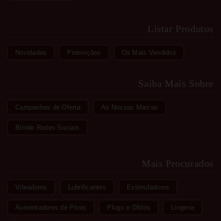
Listar Produtos
Novidades
Promoções
Os Mais Vendidos
Saiba Mais Sobre
Campanhas de Oferta
As Nossas Marcas
Brinde Redes Sociais
Mais Procurados
Vibradores
Lubrificantes
Estimuladores
Aumentadores de Pénis
Plugs e Dildos
Lingerie