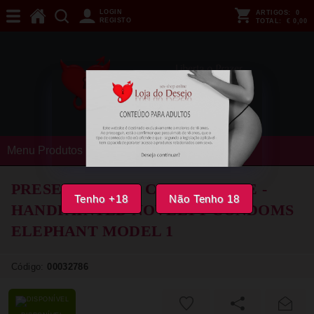
LOGIN
ARTIGOS:
0
REGISTO
TOTAL:
€ 0,00
Menu Produtos
PRESERVATIVOS CONDOMERIE -
Tenho +18
Não Tenho 18
HANDPAINTED NOVELTY CONDOMS
ELEPHANT MODEL 1
Código:
00032786