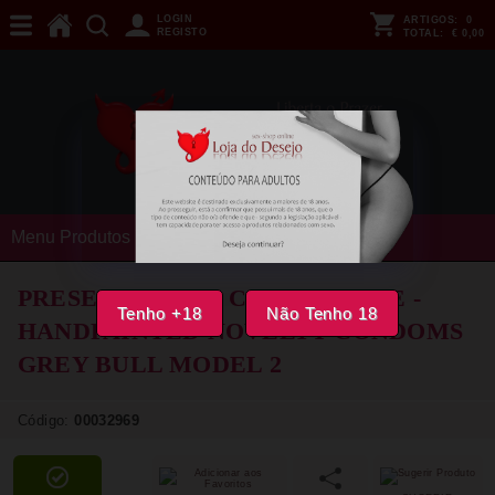
LOGIN
ARTIGOS:
0
REGISTO
TOTAL:
€ 0,00
Menu Produtos
PRESERVATIVOS CONDOMERIE -
Tenho +18
Não Tenho 18
HANDPAINTED NOVELTY CONDOMS
GREY BULL MODEL 2
Código:
00032969