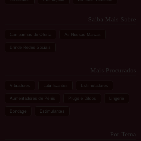
Saiba Mais Sobre
Campanhas de Oferta
As Nossas Marcas
Brinde Redes Sociais
Mais Procurados
Vibradores
Lubrificantes
Estimuladores
Aumentadores de Pénis
Plugs e Dildos
Lingerie
Bondage
Estimulantes
Por Tema