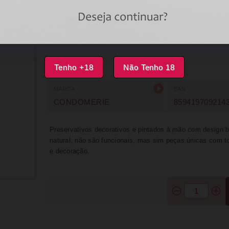
DISPONÍVEL
IMPRIMIR
FAVORITOS
Tenho +18
Não Tenho 18
MARCA
EAN
CONDOMERIE
859419709214
Preservativos decorativos e pintados à mão com design b
natural, não são funcionais, mas sim peças únicas com t
e decoração.