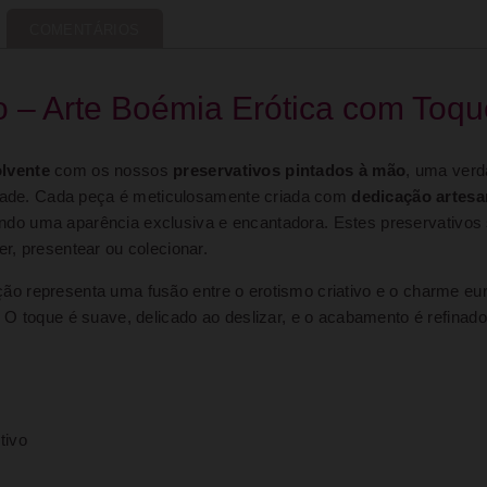
COMENTÁRIOS
o – Arte Boémia Erótica com Toq
olvente
com os nossos
preservativos pintados à mão
, uma verd
lidade. Cada peça é meticulosamente criada com
dedicação artesa
ntindo uma aparência exclusiva e encantadora. Estes preservativo
er, presentear ou colecionar.
eção representa uma fusão entre o erotismo criativo e o charme e
 toque é suave, delicado ao deslizar, e o acabamento é refinado, 
tivo
o