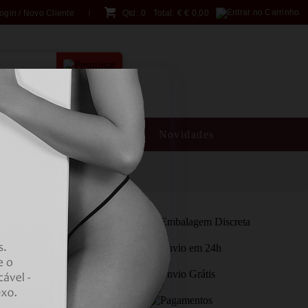
ogin / Novo Cliente
Qtd:
0
Total:
€
€ 0,00
PESQUISA AVANÇADA
SM
Brincadeiras
Novidades
- HANDPAINTED