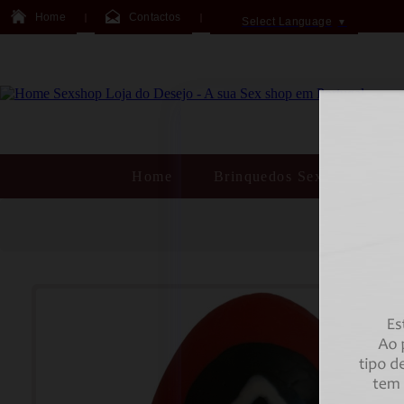
Home
Contactos
Select Language
▼
Home
Brinquedos Sexuais