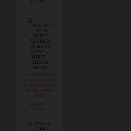
€ 12,50
€ 13,25
CONJUNTO LIVCO
CORTI FASHION -
AURORA LC90727
SHIRT + CUECA
PRETO
€ 16,26
€ 19,51