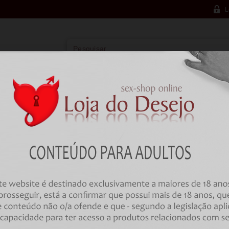
L
Vibradores
Lingerie
Farmácia
BD
Farmácia
Preservativos
Decorativos
PRESERVATIVOS CONDOMERIE 
NOVELTY CONDOMS TRIANGLE
Código:
00032912