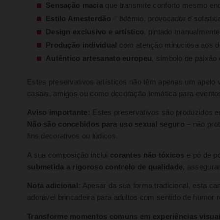
Sensação macia
que transmite conforto mesmo enq
Estilo Amesterdão
– boémio, provocador e sofistic
Design exclusivo e artístico
, pintado manualmente
Produção individual
com atenção minuciosa aos d
Autêntico artesanato europeu
, símbolo de paixão 
Estes preservativos artísticos não têm apenas um apelo 
casais, amigos ou como decoração temática para eventos
Aviso importante:
Estes preservativos são produzidos
Não são concebidos para uso sexual seguro
– não pro
fins decorativos ou lúdicos.
A sua composição inclui
corantes não tóxicos
e pó de po
submetida a rigoroso controlo de qualidade
, assegura
Nota adicional:
Apesar da sua forma tradicional, esta c
adorável brincadeira para adultos com sentido de humor ref
Transforme momentos comuns em experiências visuai