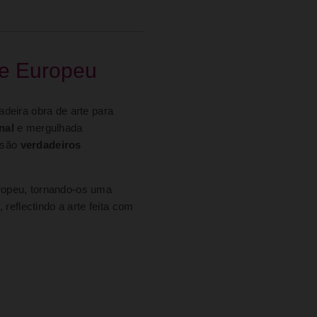
ue Europeu
adeira obra de arte para
nal
e mergulhada
s são
verdadeiros
uropeu, tornando-os uma
reflectindo a arte feita com