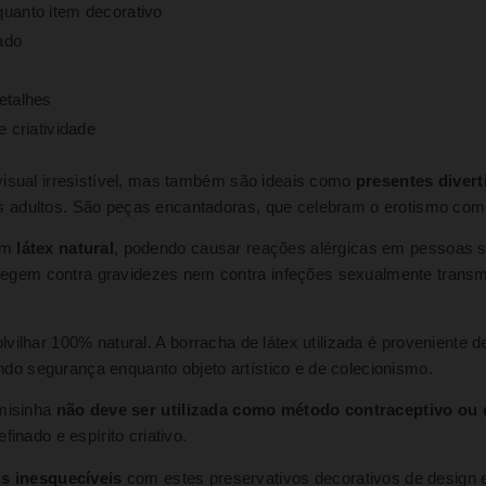
uanto item decorativo
ado
etalhes
e criatividade
visual irresistível, mas também são ideais como
presentes divert
 adultos. São peças encantadoras, que celebram o erotismo com 
 em
látex natural
, podendo causar reações alérgicas em pessoas se
tegem contra gravidezes nem contra infeções sexualmente transm
lvilhar 100% natural. A borracha de látex utilizada é proveniente 
ndo segurança enquanto objeto artístico e de colecionismo.
amisinha
não deve ser utilizada como método contraceptivo ou 
inado e espírito criativo.
s inesquecíveis
com estes preservativos decorativos de design