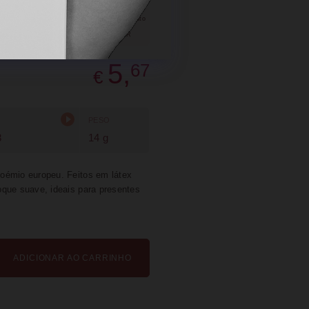
SUGERIR
PARTILHAR
5,
67
€
PESO
3
14 g
oémio europeu. Feitos em látex
oque suave, ideais para presentes
ADICIONAR AO CARRINHO