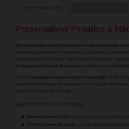
MAIS INFORMAÇÕES
PRODUTOS IDÊNTICOS
Preservativos Pintados à Mã
Descubra uma experiência única e artisticamente env
adultos que procuram originalidade, elegância e sensua
individualmente em látex natural de alta qualidade, gara
brinquedos eróticos decorativos
, ideais para surpreend
Com
inspiração boémia e estilo Amesterdão
, esta col
escolha de destaque em qualquer sex shop de referência. O
amor no coração da Europa.
Características Exclusivas:
Desenrolamento fácil
para um manuseamento intui
Textura suave ao toque
, com acabamento delicad