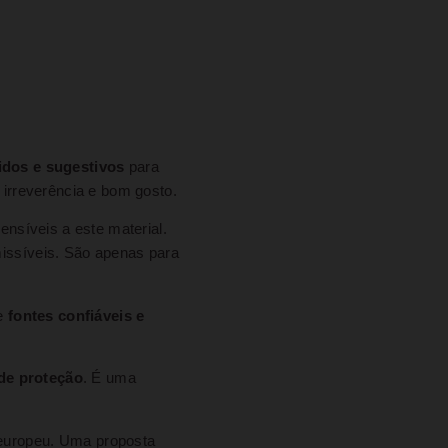
idos e sugestivos
para
irreverência e bom gosto.
nsíveis a este material.
issíveis. São apenas para
de
fontes confiáveis e
de proteção
. É uma
 europeu. Uma proposta