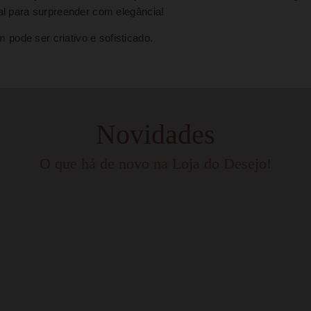
eal para surpreender com elegância!
pode ser criativo e sofisticado.
Novidades
O que há de novo na Loja do Desejo!