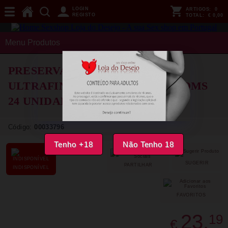
LOGIN
ARTIGOS:
0
REGISTO
TOTAL:
€ 0,00
Menu Produtos
PRESERVATIVOS DUREX -
ULTRAFINOS INVISIBLE CONDOMS
24 UNIDADES
Código:
00033796
Tenho +18
Não Tenho 18
SUGERIR
PARTILHAR
INDISPONÍVEL
FAVORITOS
23,
19
€