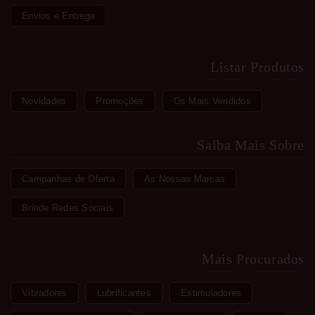
Envios e Entrega
Listar Produtos
Novidades
Promoções
Os Mais Vendidos
Saiba Mais Sobre
Campanhas de Oferta
As Nossas Marcas
Brinde Redes Sociais
Mais Procurados
Vibradores
Lubrificantes
Estimuladores