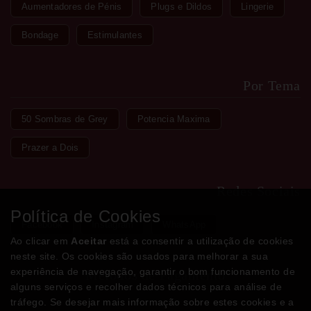
Aumentadores de Pénis
Plugs e Dildos
Lingerie
Bondage
Estimulantes
Por Tema
50 Sombras de Grey
Potencia Maxima
Prazer a Dois
Redes Sociais
Política de Cookies
Facebook
Instagram
WhatsApp
Ao clicar em
Aceitar
está a consentir a utilização de cookies
neste site. Os cookies são usados para melhorar a sua
experiência de navegação, garantir o bom funcionamento de
Métodos de Pagamento
alguns serviços e recolher dados técnicos para análise de
tráfego. Se desejar mais informação sobre estes cookies e a