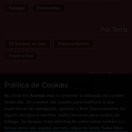
Bondage
Estimulantes
Por Tema
50 Sombras de Grey
Potencia Maxima
Prazer a Dois
Redes Sociais
Política de Cookies
Facebook
Instagram
WhatsApp
Ao clicar em
Aceitar
está a consentir a utilização de cookies
neste site. Os cookies são usados para melhorar a sua
experiência de navegação, garantir o bom funcionamento de
Métodos de Pagamento
alguns serviços e recolher dados técnicos para análise de
tráfego. Se desejar mais informação sobre estes cookies e a
forma como são usados por nós clique no botão Saiba Mais.