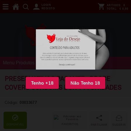
LOGIN
ARTIGOS:
0
REGISTO
TOTAL:
€ 0,00
Menu Produtos
PRESERVATIVOS PASANTE - PROBE
Tenho +18
Não Tenho 18
COVERS CONDOMS BOX 144 UNIDADES
Código:
00033677
FAVORITOS
DISPONÍVEL
PARTILHAR
SUGERIR