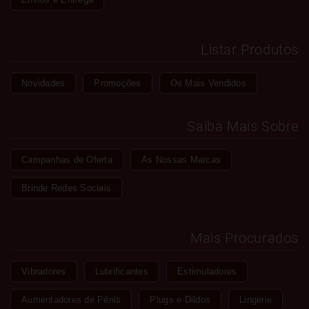
Listar Produtos
Novidades
Promoções
Os Mais Vendidos
Saiba Mais Sobre
Campanhas de Oferta
As Nossas Marcas
Brinde Redes Sociais
Mais Procurados
Vibradores
Lubrificantes
Estimuladores
Aumentadores de Pénis
Plugs e Dildos
Lingerie