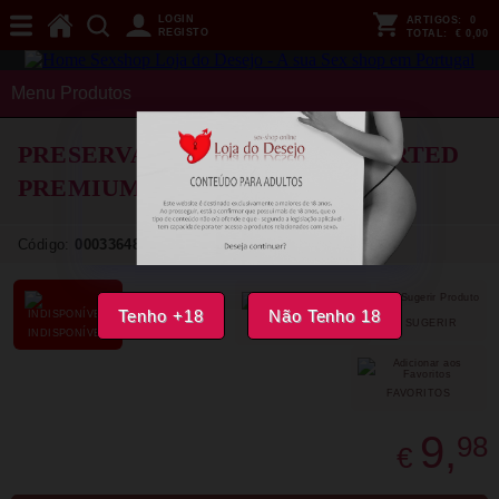
LOGIN
ARTIGOS:
0
REGISTO
TOTAL:
€ 0,00
Menu Produtos
PRESERVATIVOS SKINS - ASSORTED
PREMIUM CONDOMS PACK 16
Código:
00033648
Tenho +18
Não Tenho 18
SUGERIR
PARTILHAR
INDISPONÍVEL
FAVORITOS
9,
98
€