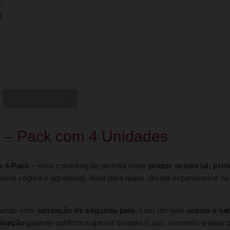
COMENTÁRIOS
o – Pack com 4 Unidades
o 4-Pack
– uma combinação perfeita entre
prazer sensorial, pro
iência segura e agradável, ideal para quem deseja experimentar ou
onando uma
sensação de segunda pele
, com um leve
aroma e sa
ficação
garante conforto superior durante o uso, tornando-o ideal