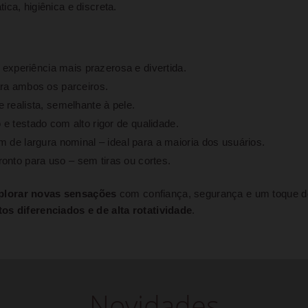
ca, higiênica e discreta.
xperiência mais prazerosa e divertida.
ra ambos os parceiros.
 realista, semelhante à pele.
 e testado com alto rigor de qualidade.
e largura nominal – ideal para a maioria dos usuários.
onto para uso – sem tiras ou cortes.
plorar novas sensações
com confiança, segurança e um toque de
os diferenciados e de alta rotatividade
.
Novidades