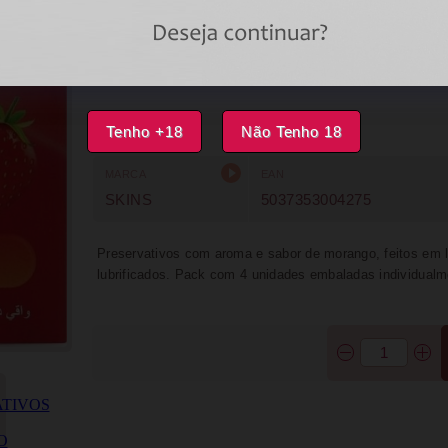
DISPONÍVEL
IMPRIMIR
FAVORITOS
Tenho +18
Não Tenho 18
MARCA
EAN
SKINS
5037353004275
Preservativos com aroma e sabor de morango, feitos em lát
lubrificados. Pack com 4 unidades embaladas individualm