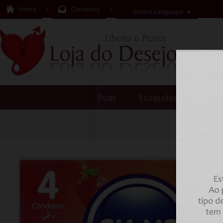
Home
Contactos
Select Language
▼
Home
Brinquedos Sexuais