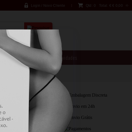
Login / Novo Cliente
Qtd:
0
Total:
€
€ 0,00
PESQUISA AVANÇADA
Brincadeiras
Novidades
NGO PREMIUM