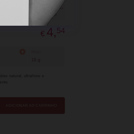
SUGERIR
PARTILHAR
4,
54
€
PESO
16 g
ex natural, ultrafinos e
ente.
ADICIONAR AO CARRINHO