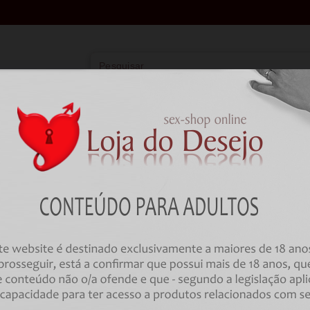
Vibradores
Lingerie
Farmácia
BDSM
Farmácia
Preservativos
Com Aroma
PRESERVATIVOS SKINS - MORA
CONDOMS PACK 4
Código:
00033667