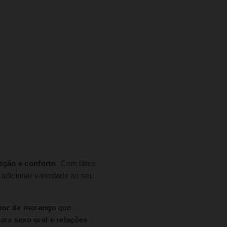
teção e conforto
. Com látex
 adicionar variedade ao seu
bor de morango
que
 para
sexo oral e relações