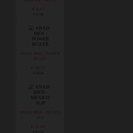
NOMADE PRETO
€ 9,43
€ 11,00
ANAIS MEN - POWER
BOXER
€ 16,57
€ 20,16
ANAIS MEN - MEXICO
SLIP
€ 12,61
€ 17,20