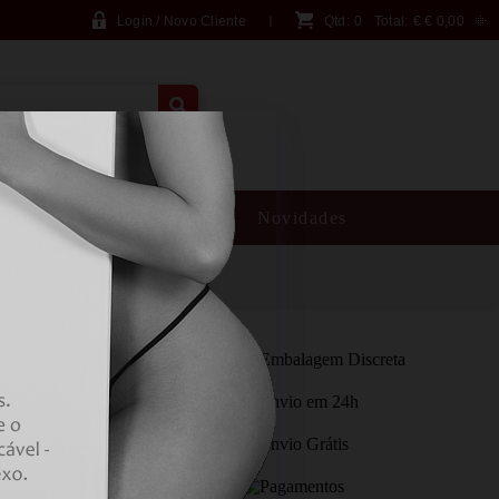
Login / Novo Cliente
Qtd:
0
Total:
€
€ 0,00
PESQUISA AVANÇADA
SM
Brincadeiras
Novidades
ULTRA-THIN