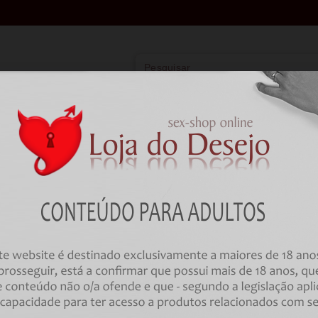
Vibradores
Lingerie
Farmácia
BD
Farmácia
Preservativos
Sem Látex
PRESERVATIVOS SKYN - ELITE 
CONDOMS 10 UNIDADES
Código:
00032120