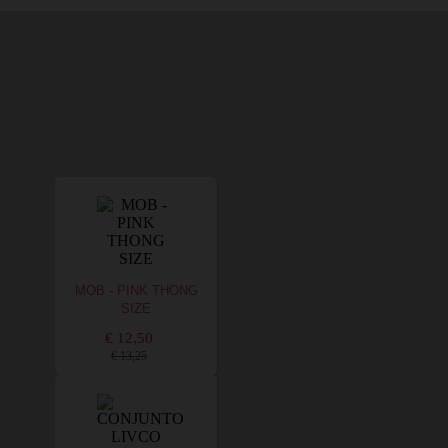
MOB - PINK THONG
SIZE
€ 12,50
€ 13,25