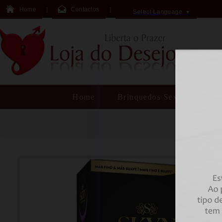
Home
Contactos
Select Language
▼
Home
Brinquedos Sexuais