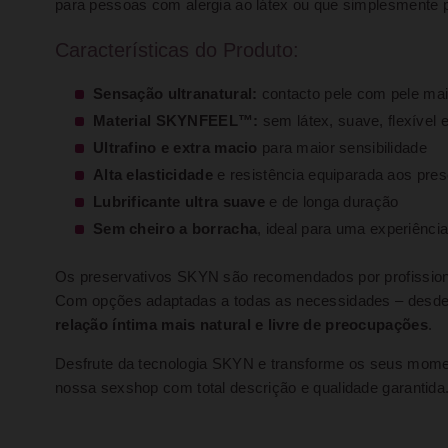
para pessoas com alergia ao látex ou que simplesmente p
Características do Produto:
Sensação ultranatural:
contacto pele com pele mai
Material SKYNFEEL™:
sem látex, suave, flexível e
Ultrafino e extra macio
para maior sensibilidade
Alta elasticidade
e resistência equiparada aos pres
Lubrificante ultra suave
e de longa duração
Sem cheiro a borracha
, ideal para uma experiênci
Os preservativos SKYN são recomendados por profission
Com opções adaptadas a todas as necessidades – desd
relação íntima mais natural e livre de preocupações
.
Desfrute da tecnologia SKYN e transforme os seus mom
nossa sexshop com total descrição e qualidade garantida