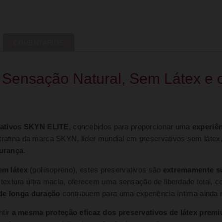
COMENTÁRIOS
 Sensação Natural, Sem Látex e 
vativos SKYN ELITE
, concebidos para proporcionar uma
experiê
ltrafina da marca SKYN, líder mundial em preservativos sem látex
urança
.
em látex
(poliisopreno), estes preservativos são
extremamente su
textura ultra macia, oferecem uma sensação de liberdade total, 
 de longa duração
contribuem para uma experiência íntima ainda 
ntir
a mesma proteção eficaz dos preservativos de látex prem