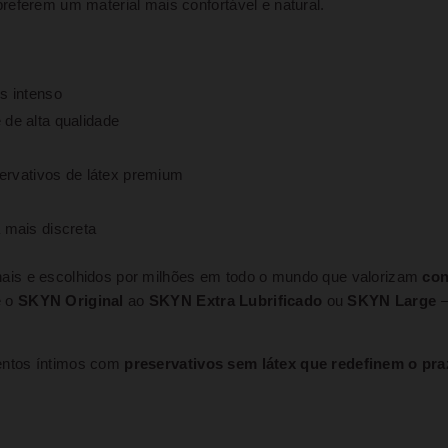
referem um material mais confortável e natural.
s intenso
 de alta qualidade
ervativos de látex premium
a mais discreta
ais e escolhidos por milhões em todo o mundo que valorizam
con
e o
SKYN Original
ao
SKYN Extra Lubrificado
ou
SKYN Large
–
entos íntimos com
preservativos sem látex que redefinem o pra
.