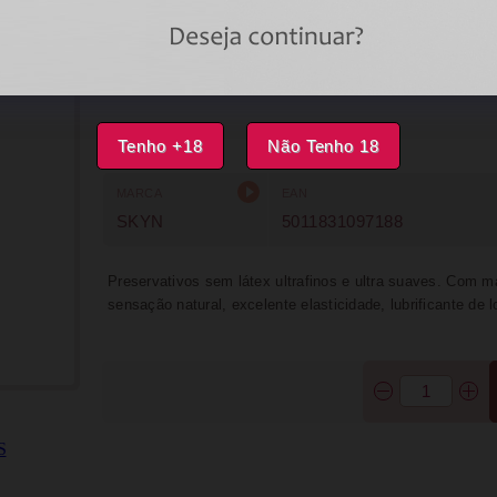
DISPONÍVEL
IMPRIMIR
FAVORITOS
Tenho +18
Não Tenho 18
MARCA
EAN
SKYN
5011831097188
Preservativos sem látex ultrafinos e ultra suaves. Com
sensação natural, excelente elasticidade, lubrificante de 