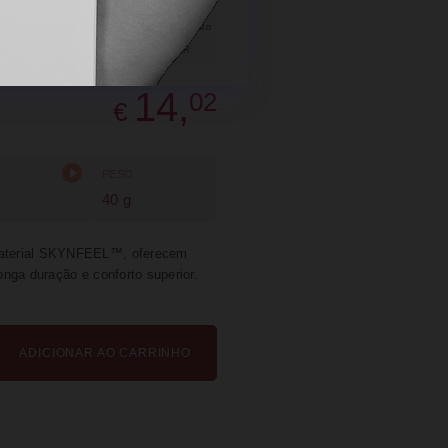
SUGERIR
PARTILHAR
14,
02
€
PESO
40 g
 material SKYNFEEL™, oferecem
longa duração e conforto superior.
ADICIONAR AO CARRINHO