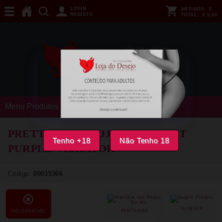
LOGIN
ARTIGOS:
0
REGISTO
TOTAL:
€ 0,00
Menu Produtos
PRETTY LOVE - DJ DICK G-SPOT
Tenho +18
Não Tenho 18
PURPLE VIBRATOR
Código:
00035366
SUGERIR
PARTILHAR
INDISPONÍVEL