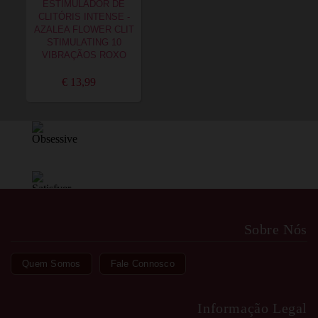
ESTIMULADOR DE
CLITÓRIS INTENSE -
AZALEA FLOWER CLIT
STIMULATING 10
VIBRAÇÃOS ROXO
€ 13,99
Sobre Nós
Quem Somos
Fale Connosco
Informação Legal