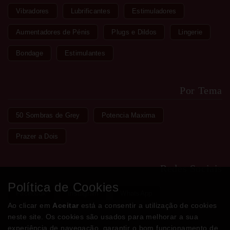
Vibradores
Lubrificantes
Estimuladores
Aumentadores de Pénis
Plugs e Dildos
Lingerie
Bondage
Estimulantes
Por Tema
50 Sombras de Grey
Potencia Maxima
Prazer a Dois
Redes Sociais
Política de Cookies
Facebook
Instagram
WhatsApp
Ao clicar em
Aceitar
está a consentir a utilização de cookies
neste site. Os cookies são usados para melhorar a sua
experiência de navegação, garantir o bom funcionamento de