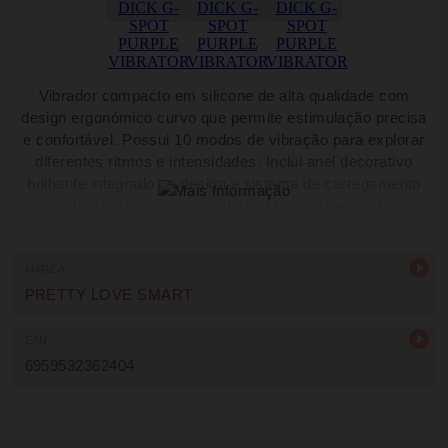
Vibrador compacto em silicone de alta qualidade com
design ergonómico curvo que permite estimulação precisa
e confortável. Possui 10 modos de vibração para explorar
diferentes ritmos e intensidades. Inclui anel decorativo
brilhante integrado no design e sistema de carregamento
magnético para maior praticidade. Material seguro para o
corpo, livre de ftalatos, com funcionamento ultrassilencioso
e fácil de limpar.
MARCA
PRETTY LOVE SMART
EAN
6959532362404