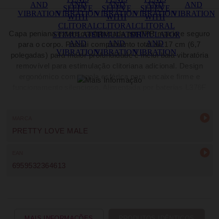
Capa peniana extensora fabricada em TPR macio e seguro
para o corpo. Possui comprimento total de 17 cm (6,7
polegadas) para maior profundidade e inclui bala vibratória
removível para estimulação clitoriana adicional. Design
ergonómico com argola esférica para encaixe firme e
funcionamento silencioso. Alimentada por baterias L376F
não incluídas. Produto com garantia de 1 ano contra
defeitos técnicos.
MARCA
PRETTY LOVE MALE
EAN
6959532364613
MAIS INFORMAÇÕES
PRODUTOS IDÊNTICOS