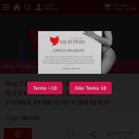
LOGIN
ARTIGOS:
0
REGISTO
TOTAL:
€ 0,00
Menu Produtos
PRETTY LOVE - XERXES PENIS
Tenho +18
Não Tenho 18
SLEEVE WITH CLITORAL
STIMULATOR AND VIBRATION
Código:
00035339