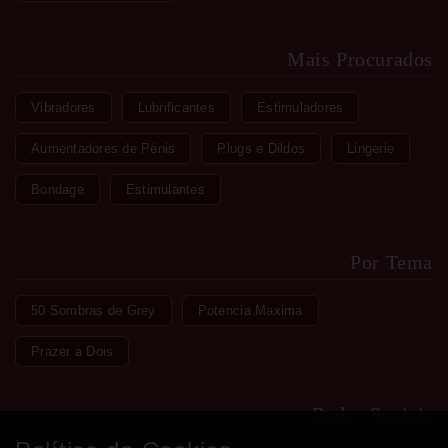
Mais Procurados
Vibradores
Lubrificantes
Estimuladores
Aumentadores de Pénis
Plugs e Dildos
Lingerie
Bondage
Estimulantes
Por Tema
50 Sombras de Grey
Potencia Maxima
Prazer a Dois
Redes Sociais