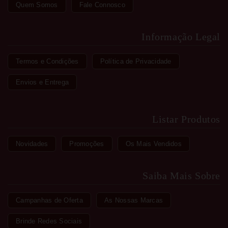
Quem Somos
Fale Connosco
Informação Legal
Termos e Condições
Política de Privacidade
Envios e Entrega
Listar Produtos
Novidades
Promoções
Os Mais Vendidos
Saiba Mais Sobre
Campanhas de Oferta
As Nossas Marcas
Brinde Redes Sociais