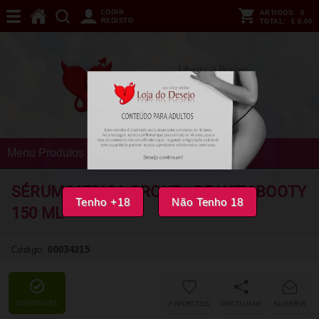
LOGIN
ARTIGOS:
0
REGISTO
TOTAL:
€ 0,00
Menu Produtos
SÉRUM MEDICA GROUP - BEAUTY BOOTY
Tenho +18
Não Tenho 18
150 ML
Código:
00034215
DISPONÍVEL
FAVORITOS
PARTILHAR
SUGERIR