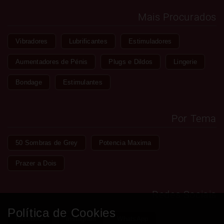
Mais Procurados
Vibradores
Lubrificantes
Estimuladores
Aumentadores de Pénis
Plugs e Dildos
Lingerie
Bondage
Estimulantes
Por Tema
50 Sombras de Grey
Potencia Maxima
Prazer a Dois
Redes Sociais
Política de Cookies
Facebook
Instagram
WhatsApp