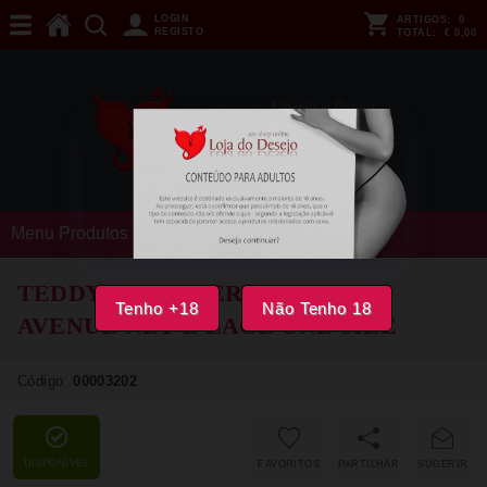
LOGIN
ARTIGOS:
0
REGISTO
TOTAL:
€ 0,00
Menu Produtos
TEDDY COM ABERTURA LEG
Tenho +18
Não Tenho 18
AVENUE NET E LACE ONE SIZE
Código:
00003202
DISPONÍVEL
FAVORITOS
PARTILHAR
SUGERIR