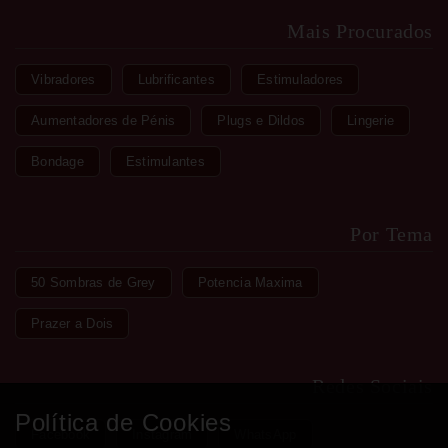
Mais Procurados
Vibradores
Lubrificantes
Estimuladores
Aumentadores de Pénis
Plugs e Dildos
Lingerie
Bondage
Estimulantes
Por Tema
50 Sombras de Grey
Potencia Maxima
Prazer a Dois
Redes Sociais
Política de Cookies
Facebook
Instagram
WhatsApp