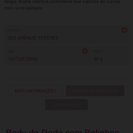
tanga. Malha elástica confortável que valoriza as curvas
com sensualidade.
MARCA
LEG AVENUE TEDDIES
EAN
PESO
714718578996
90 g
MAIS INFORMAÇÕES
PRODUTOS IDÊNTICOS
COMENTÁRIOS
Body de Rede com Bolinhas,