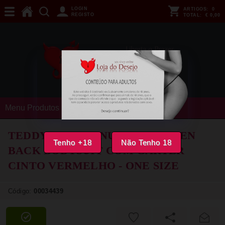
LOGIN
ARTIGOS:
0
REGISTO
TOTAL:
€ 0,00
Menu Produtos
TEDDY LEG AVENUE - 89360 OPEN
Tenho +18
Não Tenho 18
BACK BODYSUIT COM GARTER
CINTO VERMELHO - ONE SIZE
Código:
00034439