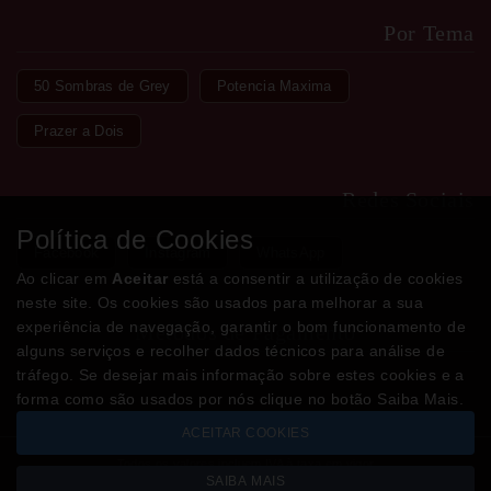
Por Tema
50 Sombras de Grey
Potencia Maxima
Prazer a Dois
Redes Sociais
Política de Cookies
Facebook
Instagram
WhatsApp
Ao clicar em
Aceitar
está a consentir a utilização de cookies
neste site. Os cookies são usados para melhorar a sua
experiência de navegação, garantir o bom funcionamento de
Métodos de Pagamento
alguns serviços e recolher dados técnicos para análise de
tráfego. Se desejar mais informação sobre estes cookies e a
forma como são usados por nós clique no botão Saiba Mais.
ACEITAR COOKIES
Todos os valores incluem IVA à taxa em vigor
SAIBA MAIS
Copyright © LOJADODESEJO.pt 2026