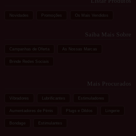
Listar Produtos
Novidades
Promoções
Os Mais Vendidos
Saiba Mais Sobre
Campanhas de Oferta
As Nossas Marcas
Brinde Redes Sociais
Mais Procurados
Vibradores
Lubrificantes
Estimuladores
Aumentadores de Pénis
Plugs e Dildos
Lingerie
Bondage
Estimulantes