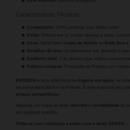
Azul Marinho:
Discreto e elegante
Características Técnicas
Composição:
100% poliéster com efeito cetim
Estilo:
Decote em V, costas abertas e alças cruzad
Usos:
Ideal como
roupa de dormir
ou
body leve e
Detalhes de luxo:
Acabamentos em dourado e bainh
Conforto total:
Cós elástico que molda suavement
Fabrico europeu:
Produzido na Polónia com materia
PASSION
é uma referência na
lingerie europeia
, reconh
na sua própria fábrica na Polónia. A marca aposta em co
preços competitivos
.
Adicione um toque de
luxo discreto
e
versatilidade
ao s
em qualquer ocasião.
Vista-se com confiança e estilo com o body SENSIE –