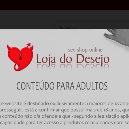
Vibradores
Lingerie
Farmácia
BD
Lingerie
Feminina
Teddy
TEDDY PASSION - SENSIE BODY CO
Código:
00033922