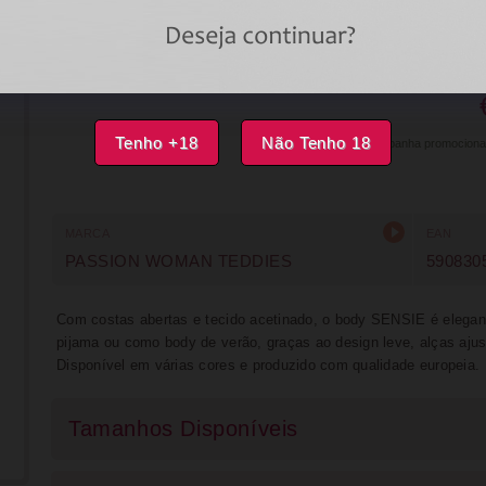
DISPONÍVEL
IMPRIMIR
FAVORITOS
Tenho +18
Não Tenho 18
Campanha promocional v
MARCA
EAN
PASSION WOMAN TEDDIES
590830
Com costas abertas e tecido acetinado, o body SENSIE é elegan
pijama ou como body de verão, graças ao design leve, alças aju
Disponível em várias cores e produzido com qualidade europeia.
Tamanhos Disponíveis