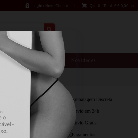
Login / Novo Cliente
Qtd:
0
Total:
€
€ 0,00
PESQUISA AVANÇADA
SM
Brincadeiras
Novidades
RAL
S/M
PROMOÇÃO