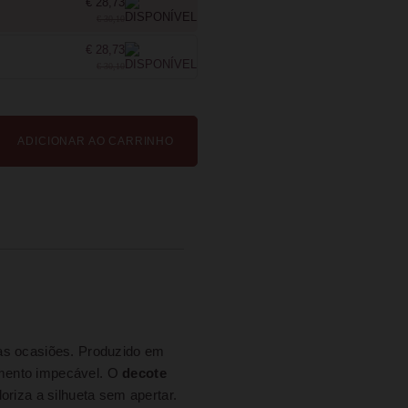
€ 28,73
€ 30,10
€ 28,73
€ 30,10
ADICIONAR AO CARRINHO
s ocasiões. Produzido em
imento impecável. O
decote
oriza a silhueta sem apertar.