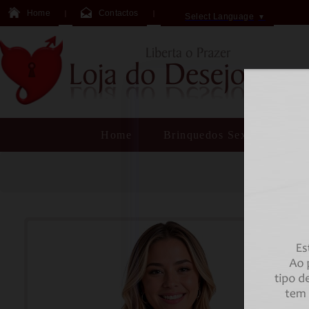
Home
Contactos
Select Language
▼
Home
Brinquedos Sexuais