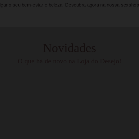
alçar o seu bem-estar e beleza. Descubra agora na nossa sexshop
Novidades
O que há de novo na Loja do Desejo!