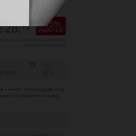
SUGERIR
PARTILHAR
€ 30,10
5%
28,
73
€
POUPA € 1,37
álida do dia 04/08/2026 até dia 10/08/2026.
Limitada ao stock existente.
PESO
5976158
142 g
te e versátil. Pode ser usado como
stáveis e acabamentos dourados.