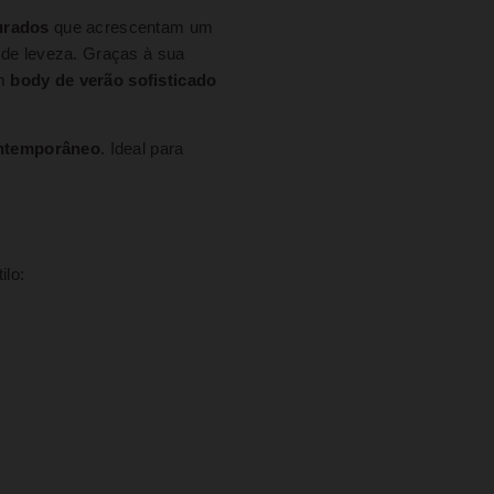
urados
que acrescentam um
 de leveza. Graças à sua
m
body de verão sofisticado
ontemporâneo
. Ideal para
ilo: