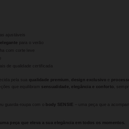
as ajustáveis
 elegante
para o verão
a com corte leve
e
is de qualidade certificada
ecida pela sua
qualidade premium
,
design exclusivo
e
process
leções que equilibram
sensualidade, elegância e conforto
, sempr
eu guarda-roupa com o
body SENSIE
– uma peça que a acompan
 uma peça que eleva a sua elegância em todos os momentos.