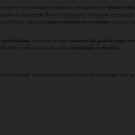
is
confere sensualidade e elegância, enriquecido por
detalhes do
ermite um movimento fluido e confortável, reforçando a sensação
mas distintas: como um
pijama confortável e estiloso
ou como u
 e modernidade
, tornando-se num
essencial do guarda-roupa c
 diferentes momentos do dia com
naturalidade e requinte
.
co ao ousado, permitindo expressar a sua personalidade com est