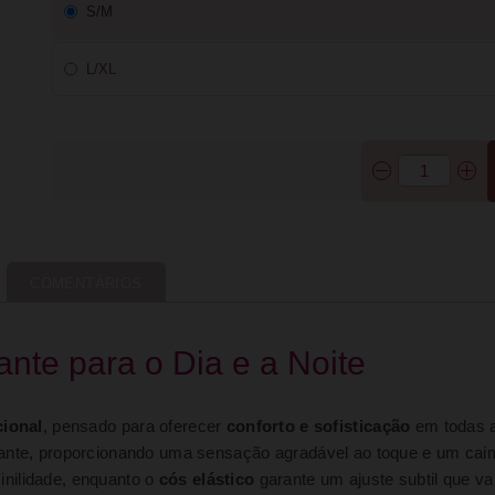
S/M
L/XL
COMENTÁRIOS
nte para o Dia e a Noite
cional
, pensado para oferecer
conforto e sofisticação
em todas a
egante, proporcionando uma sensação agradável ao toque e um ca
inilidade, enquanto o
cós elástico
garante um ajuste subtil que val