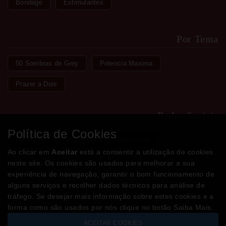
Bondage
Estimulantes
Por Tema
50 Sombras de Grey
Potencia Maxima
Prazer a Dois
Redes Sociais
Política de Cookies
Facebook
Instagram
WhatsApp
Ao clicar em
Aceitar
está a consentir a utilização de cookies
neste site. Os cookies são usados para melhorar a sua
experiência de navegação, garantir o bom funcionamento de
Métodos de Pagamento
alguns serviços e recolher dados técnicos para análise de
tráfego. Se desejar mais informação sobre estes cookies e a
forma como são usados por nós clique no botão Saiba Mais.
ACEITAR COOKIES