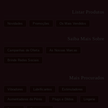
Listar Produtos
Novidades
Promoções
Os Mais Vendidos
Saiba Mais Sobre
Campanhas de Oferta
As Nossas Marcas
Brinde Redes Sociais
Mais Procurados
Vibradores
Lubrificantes
Estimuladores
Aumentadores de Pénis
Plugs e Dildos
Lingerie