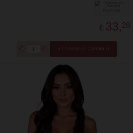
FAVORITOS
33,
28
€
ADICIONAR AO CARRINHO