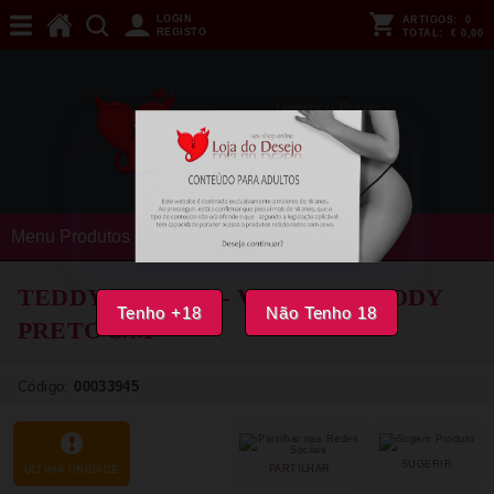
LOGIN
ARTIGOS:
0
REGISTO
TOTAL:
€ 0,00
Menu Produtos
TEDDY PASSION - VELMORE BODY
Tenho +18
Não Tenho 18
PRETO
S/M
Código:
00033945
SUGERIR
PARTILHAR
ÚLTIMA UNIDADE