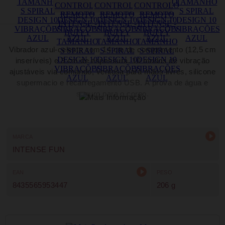
Vibrador azul-celeste com 14 cm de comprimento (12,5 cm
inseríveis) e 3 cm de espessura. 10 modos de vibração
ajustáveis via comando, ventosa para mãos livres, silicone
supermacio e recarregamento USB. À prova de água e
seguro para o corpo.
MARCA
INTENSE FUN
EAN
PESO
8435565953447
206 g