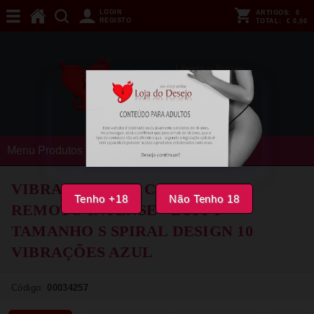
LOGIN
ARTIGOS:
0
REGISTO
TOTAL:
€ 0,00
Menu Produtos
VIBRADOR COM CONTROLO
Tenho +18
Não Tenho 18
REMOTO INTENSE - BUFFY
TAMANHO S SPIRAL DESIGN 10
VIBRAÇÕES AZUL
Código:
00034257