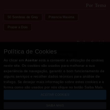
Por Tema
50 Sombras de Grey
Potencia Maxima
Prazer a Dois
Redes Sociais
Política de Cookies
Facebook
Instagram
WhatsApp
Ao clicar em
Aceitar
está a consentir a utilização de cookies
neste site. Os cookies são usados para melhorar a sua
experiência de navegação, garantir o bom funcionamento de
Métodos de Pagamento
alguns serviços e recolher dados técnicos para análise de
tráfego. Se desejar mais informação sobre estes cookies e a
forma como são usados por nós clique no botão Saiba Mais.
ACEITAR COOKIES
Todos os valores incluem IVA à taxa em vigor
SAIBA MAIS
Copyright © LOJADODESEJO.pt 2026