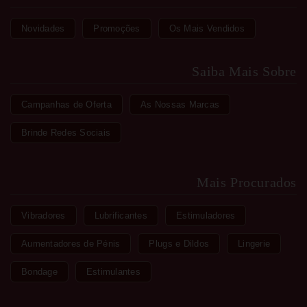
Novidades
Promoções
Os Mais Vendidos
Saiba Mais Sobre
Campanhas de Oferta
As Nossas Marcas
Brinde Redes Sociais
Mais Procurados
Vibradores
Lubrificantes
Estimuladores
Aumentadores de Pénis
Plugs e Dildos
Lingerie
Bondage
Estimulantes