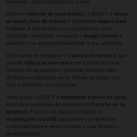
momento – seja sozinho(a) ou a dois.
Feito em
silicone de grau médico
, o BUFFY é
suave
ao toque
,
livre de ftalatos
e totalmente
seguro para
o corpo
. A sua textura macia proporciona uma
utilização confortável, enquanto o
design flexível
e
anatómico se adapta perfeitamente à sua anatomia.
Outro ponto de destaque é a
base com ventosa
, que
permite
utilização sem mãos
em superfícies lisas.
Explore novas posições, aproveite sessões mais
dinâmicas e descubra novas formas de prazer com
toda a liberdade de movimento.
Além disso, o BUFFY é
totalmente à prova de água
,
ideal para momentos de diversão no
chuveiro ou na
banheira
. Esqueça as pilhas: o vibrador é
recarregável via USB
, garantindo conveniência,
sustentabilidade e sempre pronto a usar quando o
desejo chamar.