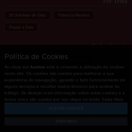
Por Tema
50 Sombras de Grey
Potencia Maxima
Prazer a Dois
Redes Sociais
Política de Cookies
Facebook
Instagram
WhatsApp
Ao clicar em
Aceitar
está a consentir a utilização de cookies
neste site. Os cookies são usados para melhorar a sua
experiência de navegação, garantir o bom funcionamento de
Métodos de Pagamento
alguns serviços e recolher dados técnicos para análise de
tráfego. Se desejar mais informação sobre estes cookies e a
forma como são usados por nós clique no botão Saiba Mais.
ACEITAR COOKIES
Todos os valores incluem IVA à taxa em vigor
SAIBA MAIS
Copyright © LOJADODESEJO.pt 2026
Desenvolvido por
Optimeios