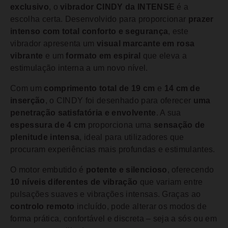
exclusivo
, o
vibrador CINDY da INTENSE
é a
escolha certa. Desenvolvido para proporcionar
prazer
intenso com total conforto e segurança
, este
vibrador apresenta um
visual marcante em rosa
vibrante
e um
formato em espiral
que eleva a
estimulação interna a um novo nível.
Com um
comprimento total de 19 cm
e
14 cm de
inserção
, o CINDY foi desenhado para oferecer
uma
penetração satisfatória e envolvente
. A sua
espessura de 4 cm
proporciona uma
sensação de
plenitude intensa
, ideal para utilizadores que
procuram experiências mais profundas e estimulantes.
O motor embutido é
potente e silencioso
, oferecendo
10 níveis diferentes de vibração
que variam entre
pulsações suaves e vibrações intensas. Graças ao
controlo remoto
incluído, pode alterar os modos de
forma prática, confortável e discreta – seja a sós ou em