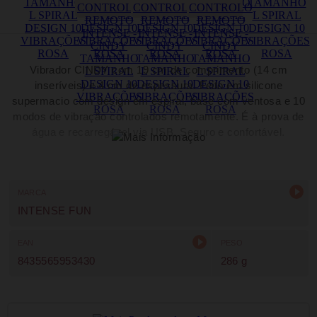
Vibrador CINDY com 19 cm de comprimento (14 cm
inseríveis) e 4 cm de espessura. Feito em silicone
supermacio com design em espiral, base com ventosa e 10
modos de vibração controlados remotamente. É à prova de
água e recarregável via USB. Seguro e confortável.
MARCA
INTENSE FUN
EAN
PESO
8435565953430
286 g