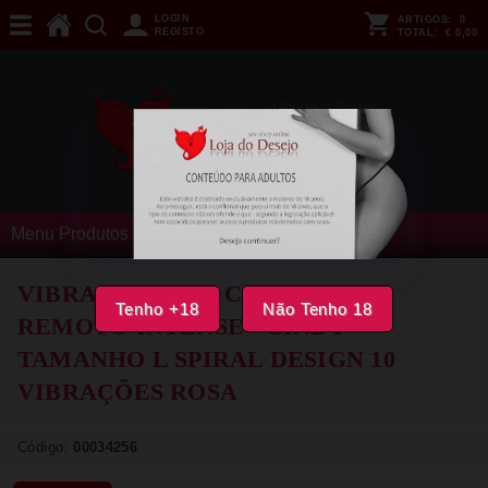
LOGIN
ARTIGOS:
0
REGISTO
TOTAL:
€ 0,00
Menu Produtos
VIBRADOR COM CONTROLO
Tenho +18
Não Tenho 18
REMOTO INTENSE - CINDY
TAMANHO L SPIRAL DESIGN 10
VIBRAÇÕES ROSA
Código:
00034256