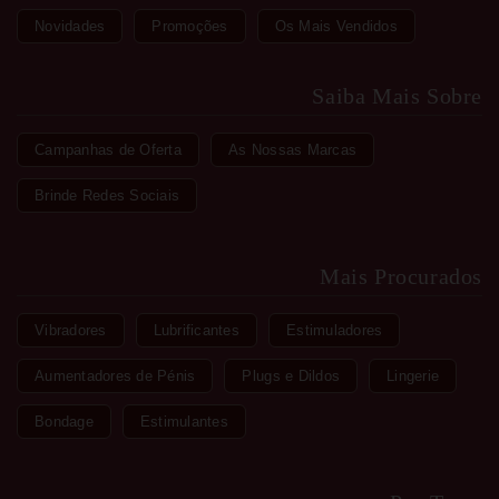
Novidades
Promoções
Os Mais Vendidos
Saiba Mais Sobre
Campanhas de Oferta
As Nossas Marcas
Brinde Redes Sociais
Mais Procurados
Vibradores
Lubrificantes
Estimuladores
Aumentadores de Pénis
Plugs e Dildos
Lingerie
Bondage
Estimulantes