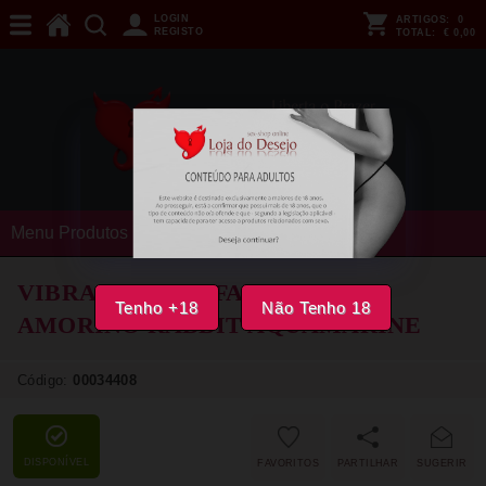
LOGIN
ARTIGOS:
0
REGISTO
TOTAL:
€ 0,00
Menu Produtos
VIBRADOR FUN FACTORY -
Tenho +18
Não Tenho 18
AMORINO RABBIT AQUAMARINE
Código:
00034408
DISPONÍVEL
FAVORITOS
PARTILHAR
SUGERIR