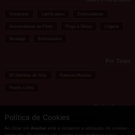
Vibradores
Lubrificantes
Estimuladores
Aumentadores de Pénis
Plugs e Dildos
Lingerie
Bondage
Estimulantes
Por Tema
50 Sombras de Grey
Potencia Maxima
Prazer a Dois
Redes Sociais
Política de Cookies
Facebook
Instagram
WhatsApp
Ao clicar em
Aceitar
está a consentir a utilização de cookies
neste site. Os cookies são usados para melhorar a sua