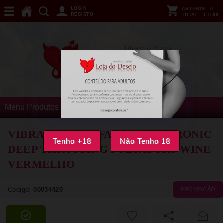
LOGIN
ARTIGOS:
0
REGISTO
TOTAL:
€ 0,00
Menu Produtos
VIBRADOR FUN FACTORY - STRONIC
Tenho +18
Não Tenho 18
DEEP THRUSTING PULSATORS WINE
VERMELHO
Código:
00034420
PROMOÇÃO