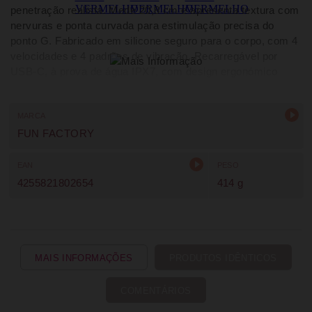
penetração realista. Mede 20,8 cm e apresenta textura com
nervuras e ponta curvada para estimulação precisa do
ponto G. Fabricado em silicone seguro para o corpo, com 4
velocidades e 4 padrões de vibração. Recarregável por
USB-C, à prova de água IPX7, com design ergonómico
para utilização sem as mãos e elevada durabilidade.
MARCA
FUN FACTORY
EAN
PESO
4255821802654
414 g
MAIS INFORMAÇÕES
PRODUTOS IDÊNTICOS
COMENTÁRIOS