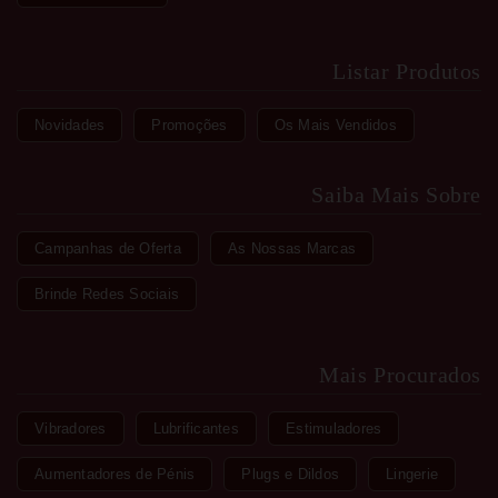
Listar Produtos
Novidades
Promoções
Os Mais Vendidos
Saiba Mais Sobre
Campanhas de Oferta
As Nossas Marcas
Brinde Redes Sociais
Mais Procurados
Vibradores
Lubrificantes
Estimuladores
Aumentadores de Pénis
Plugs e Dildos
Lingerie