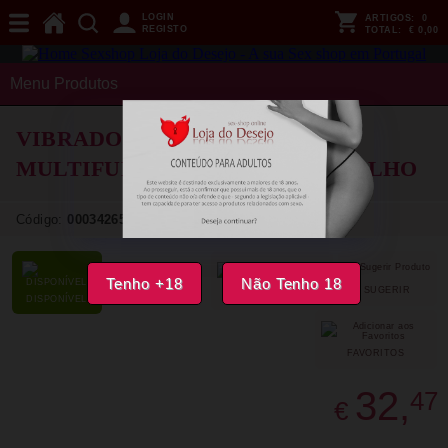
LOGIN
ARTIGOS:
0
REGISTO
TOTAL:
€ 0,00
Menu Produtos
VIBRADOR INTENSE - CHLOE
MULTIFUNCTION 3 IN 1 VERMELHO
Código:
00034265
Tenho +18
Não Tenho 18
SUGERIR
PARTILHAR
DISPONÍVEL
FAVORITOS
32,
47
€