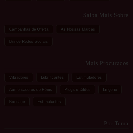
Saiba Mais Sobre
Campanhas de Oferta
As Nossas Marcas
Brinde Redes Sociais
Mais Procurados
Vibradores
Lubrificantes
Estimuladores
Aumentadores de Pénis
Plugs e Dildos
Lingerie
Bondage
Estimulantes
Por Tema