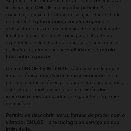
Se procura um brinquedo que vá além da estimulação
tradicional, o
CHLOE é a escolha perfeita
. A
combinação única de vibração, sucção e toque direto
permite-lhe
explorar novas zonas erógenas
e
redescobrir o prazer com intensidade e profundidade.
Ideal tanto para iniciantes como para utilizadoras
experientes, este vibrador adapta-se ao seu corpo e
preferências, oferecendo
versatilidade e controlo
total sobre o prazer
.
Com o
CHLOE by INTENSE
, cada sessão de prazer
torna-se
única, envolvente e surpreendente
. Seja
para momentos a sós ou para apimentar o jogo a dois,
este vibrador multifuncional oferece
estímulos
intensos e personalizados
que garantem orgasmos
memoráveis.
Permita-se descobrir novas formas de prazer com o
vibrador CHLOE – a tecnologia ao serviço da sua
intimidade.