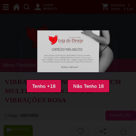
LOGIN
ARTIGOS:
0
REGISTO
TOTAL:
€ 0,00
Menu Produtos
VIBRADOR INTENSE - EMI 13.5 CM
Tenho +18
Não Tenho 18
MULTIFUNCTION 3 IN 1 10
VIBRAÇÕES ROSA
Código:
00034266
PROMOÇÃO