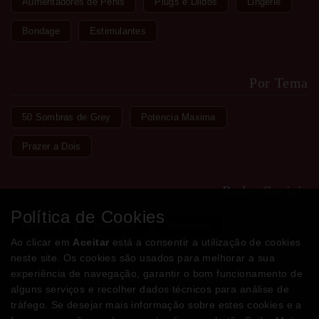
Aumentadores de Pénis
Plugs e Dildos
Lingerie
Bondage
Estimulantes
Por Tema
50 Sombras de Grey
Potencia Maxima
Prazer a Dois
Redes Sociais
Política de Cookies
Facebook
Instagram
WhatsApp
Ao clicar em
Aceitar
está a consentir a utilização de cookies
neste site. Os cookies são usados para melhorar a sua
experiência de navegação, garantir o bom funcionamento de
Métodos de Pagamento
alguns serviços e recolher dados técnicos para análise de
tráfego. Se desejar mais informação sobre estes cookies e a