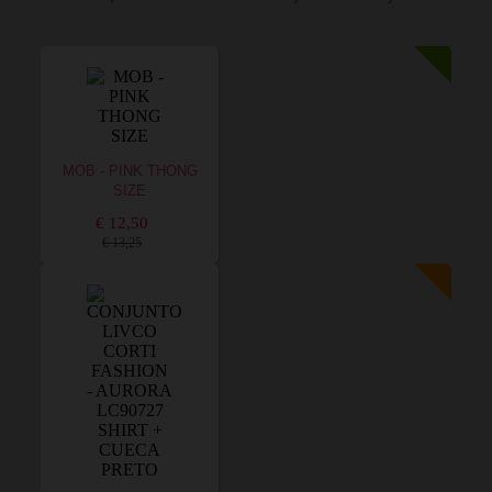
MOB - PINK THONG
SIZE
€ 12,50
€ 13,25