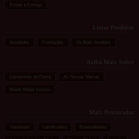
Envios e Entrega
Listar Produtos
Novidades
Promoções
Os Mais Vendidos
Saiba Mais Sobre
Campanhas de Oferta
As Nossas Marcas
Brinde Redes Sociais
Mais Procurados
Vibradores
Lubrificantes
Estimuladores