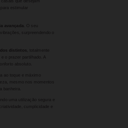
a casais que desejam
 para estimular
ia avançada
. O seu
 vibrações, surpreendendo o
dos distintos
, totalmente
e o prazer partilhado. A
onforto absoluto.
sa ao toque e máximo
irmeza, mesmo nos momentos
a banheira.
tindo uma utilização segura e
criatividade, cumplicidade e