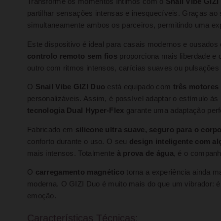
Transforme os momentos íntimos com o
Snail Vibe GIZI
partilhar sensações intensas e inesquecíveis. Graças ao
simultaneamente ambos os parceiros, permitindo uma ex
Este dispositivo é ideal para casais modernos e ousado
controlo remoto sem fios
proporciona mais liberdade e 
outro com ritmos intensos, carícias suaves ou pulsações 
O
Snail Vibe GIZI Duo
está equipado com
três motores
personalizáveis. Assim, é possível adaptar o estímulo às 
tecnologia Dual Hyper-Flex
garante uma adaptação perfei
Fabricado em
silicone ultra suave, seguro para o corp
conforto durante o uso. O seu
design inteligente com a
mais intensos. Totalmente
à prova de água
, é o companh
O
carregamento magnético
torna a experiência ainda ma
moderna. O GIZI Duo é muito mais do que um vibrador: 
emoção.
Características Técnicas: