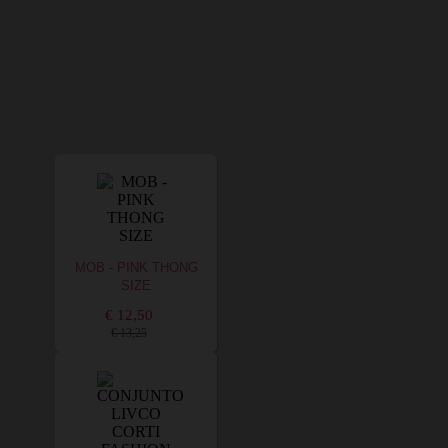
MOB - PINK THONG
SIZE
€ 12,50
€ 13,25