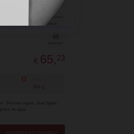
SUGERIR
PARTILHAR
IMPRIMIR
65,
23
€
PESO
564 g
s. Silicone seguro, Dual Hyper-
 prova de água.
ADICIONAR AO CARRINHO