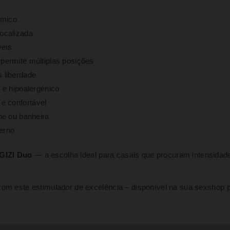
ómico
localizada
veis
 permite múltiplas posições
 liberdade
o e hipoalergénico
e confortável
che ou banheira
derno
 GIZI Duo
— a escolha ideal para casais que procuram intensidad
com este estimulador de excelência – disponível na sua sexshop p