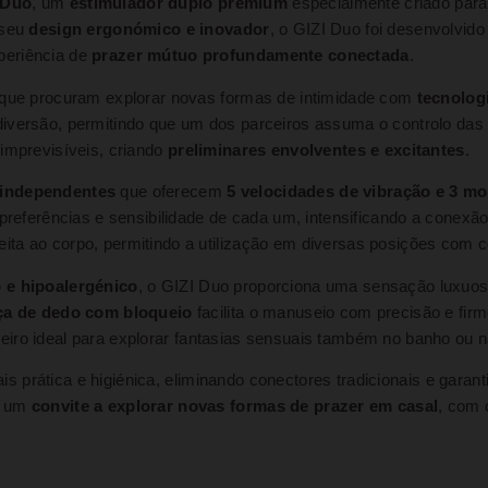
 Duo
, um
estimulador duplo premium
especialmente criado par
 seu
design ergonómico e inovador
, o GIZI Duo foi desenvolvido
periência de
prazer mútuo profundamente conectada
.
s que procuram explorar novas formas de intimidade com
tecnolog
diversão, permitindo que um dos parceiros assuma o controlo das
imprevisíveis, criando
preliminares envolventes e excitantes
.
 independentes
que oferecem
5 velocidades de vibração e 3 mo
preferências e sensibilidade de cada um, intensificando a conexão 
ta ao corpo, permitindo a utilização em diversas posições com c
o e hipoalergénico
, o GIZI Duo proporciona uma sensação luxuo
lça de dedo com bloqueio
facilita o manuseio com precisão e f
eiro ideal para explorar fantasias sensuais também no banho ou n
is prática e higiénica, eliminando conectores tradicionais e garan
é um
convite a explorar novas formas de prazer em casal
, com 