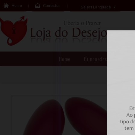
Home
Contactos
Select Language
▼
Home
Brinquedos Sexuais