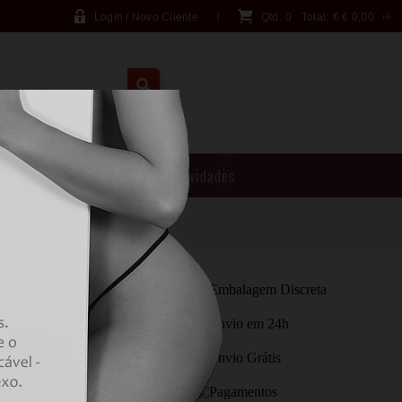
Login / Novo Cliente
Qtd:
0
Total:
€
€ 0,00
PESQUISA AVANÇADA
Brincadeiras
Novidades
ONTROLO REMOTO
TIMULATOR