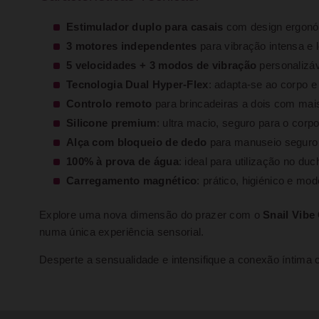
Estimulador duplo para casais
com design ergon
3 motores independentes
para vibração intensa e 
5 velocidades + 3 modos de vibração
personalizá
Tecnologia Dual Hyper-Flex
: adapta-se ao corpo e
Controlo remoto
para brincadeiras a dois com mais
Silicone premium
: ultra macio, seguro para o corp
Alça com bloqueio de dedo
para manuseio seguro 
100% à prova de água
: ideal para utilização no du
Carregamento magnético
: prático, higiénico e mo
Explore uma nova dimensão do prazer com o
Snail Vibe
numa única experiência sensorial.
Desperte a sensualidade e intensifique a conexão íntima 