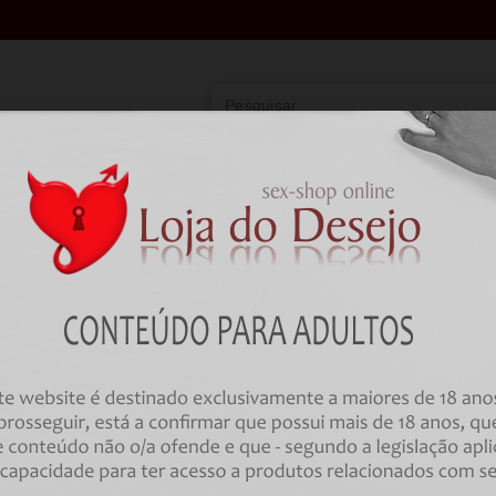
Vibradores
Lingerie
Farmácia
BDSM
HOME
Vibradores
Casais
VIBRADOR PARA CASAL COM C
SNAIL VIBE - GIZI DUO CASAIS S
BURGUNDY