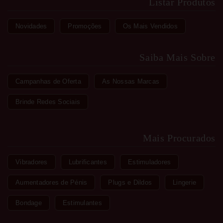
Listar Produtos
Novidades
Promoções
Os Mais Vendidos
Saiba Mais Sobre
Campanhas de Oferta
As Nossas Marcas
Brinde Redes Sociais
Mais Procurados
Vibradores
Lubrificantes
Estimuladores
Aumentadores de Pénis
Plugs e Dildos
Lingerie
Bondage
Estimulantes