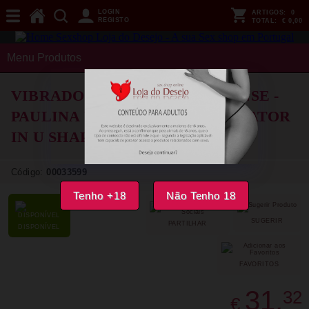
LOGIN
ARTIGOS:
0
REGISTO
TOTAL:
€ 0,00
Menu Produtos
VIBRADOR PARA CASAL INTENSE -
PAULINA VIBRATOR E STIMULATOR
IN U SHAPE VERMELHO
Código:
00033599
Tenho +18
Não Tenho 18
SUGERIR
PARTILHAR
DISPONÍVEL
FAVORITOS
31,
32
€