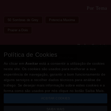
Por Tema
50 Sombras de Grey
Potencia Maxima
Prazer a Dois
Redes Sociais
Política de Cookies
Facebook
Instagram
WhatsApp
Ao clicar em
Aceitar
está a consentir a utilização de cookies
neste site. Os cookies são usados para melhorar a sua
experiência de navegação, garantir o bom funcionamento de
Métodos de Pagamento
alguns serviços e recolher dados técnicos para análise de
tráfego. Se desejar mais informação sobre estes cookies e a
forma como são usados por nós clique no botão Saiba Mais.
ACEITAR COOKIES
Todos os valores incluem IVA à taxa em vigor
SAIBA MAIS
Copyright © LOJADODESEJO.pt 2026