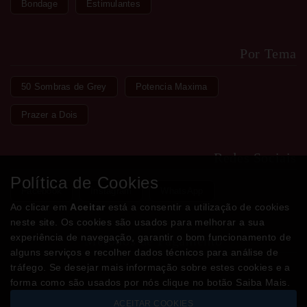
Bondage
Estimulantes
Por Tema
50 Sombras de Grey
Potencia Maxima
Prazer a Dois
Redes Sociais
Política de Cookies
Facebook
Instagram
WhatsApp
Ao clicar em
Aceitar
está a consentir a utilização de cookies
neste site. Os cookies são usados para melhorar a sua
experiência de navegação, garantir o bom funcionamento de
Métodos de Pagamento
alguns serviços e recolher dados técnicos para análise de
tráfego. Se desejar mais informação sobre estes cookies e a
forma como são usados por nós clique no botão Saiba Mais.
ACEITAR COOKIES