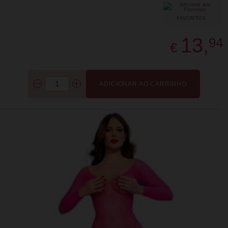
FAVORITOS
13,
94
€
ADICIONAR AO CARRINHO