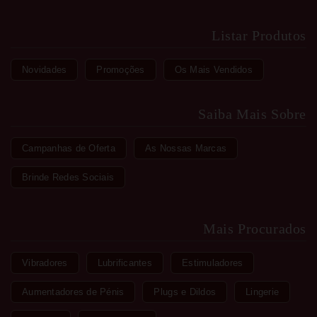
Listar Produtos
Novidades
Promoções
Os Mais Vendidos
Saiba Mais Sobre
Campanhas de Oferta
As Nossas Marcas
Brinde Redes Sociais
Mais Procurados
Vibradores
Lubrificantes
Estimuladores
Aumentadores de Pénis
Plugs e Dildos
Lingerie