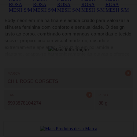
Body neon em malha fina e elástica criado para valorizar a
silhueta feminina com conforto e sensualidade. O design
justo ao corpo, combinado com mangas compridas e tecido
suave, proporciona um visual moderno, ousado e
extremamente apelativo. Produzido em poliamida e
elastano, adapta-se harmoniosamente às curvas e oferece
excelente liberdade de movimentos, sendo ideal como
lingerie sensual ou peça marcante para ocasiões especiais.
MARCA
CHILIROSE CORSETS
EAN
PESO
5903878104274
88 g