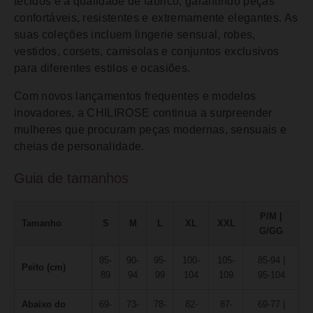
tecidos e à qualidade de fabrico, garantindo peças
confortáveis, resistentes e extremamente elegantes. As
suas coleções incluem lingerie sensual, robes,
vestidos, corsets, camisolas e conjuntos exclusivos
para diferentes estilos e ocasiões.
Com novos lançamentos frequentes e modelos
inovadores, a CHILIROSE continua a surpreender
mulheres que procuram peças modernas, sensuais e
cheias de personalidade.
Guia de tamanhos
P/M |
Tamanho
S
M
L
XL
XXL
G/GG
85-
90-
95-
100-
105-
85-94 |
Peito (cm)
89
94
99
104
109
95-104
Abaixo do
69-
73-
78-
82-
87-
69-77 |