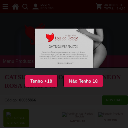
LOGIN
ARTIGOS:
0
REGISTO
TOTAL:
€ 0,00
Menu Produtos
CATSUIT CHILIROSE - CR 4894 NEON
Tenho +18
Não Tenho 18
ROSA MESH
S/M
Código:
00035866
NOVIDADE
SUGERIR
PARTILHAR
DISPONÍVEL