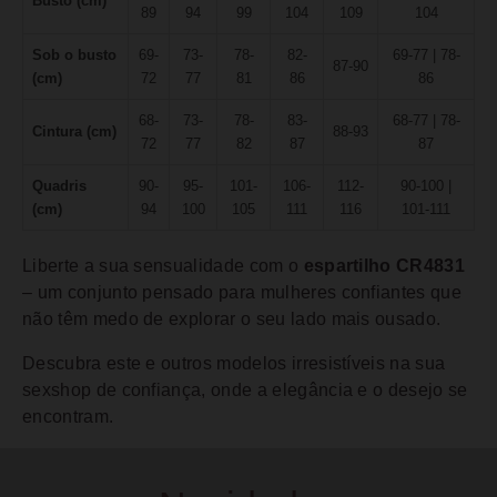
Busto (cm)
89
94
99
104
109
104
Sob o busto
69-
73-
78-
82-
69-77 | 78-
87-90
(cm)
72
77
81
86
86
68-
73-
78-
83-
68-77 | 78-
Cintura (cm)
88-93
72
77
82
87
87
Quadris
90-
95-
101-
106-
112-
90-100 |
(cm)
94
100
105
111
116
101-111
Liberte a sua sensualidade com o
espartilho CR4831
– um conjunto pensado para mulheres confiantes que
não têm medo de explorar o seu lado mais ousado.
Descubra este e outros modelos irresistíveis na sua
sexshop de confiança, onde a elegância e o desejo se
encontram.