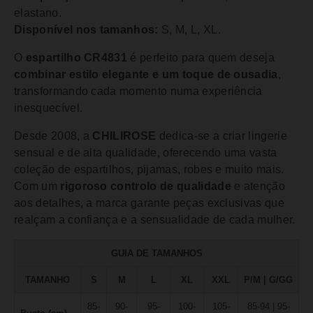
elastano.
Disponível nos tamanhos:
S, M, L, XL.
O
espartilho CR4831
é perfeito para quem deseja
combinar estilo elegante e um toque de ousadia
,
transformando cada momento numa experiência
inesquecível.
Desde 2008, a
CHILIROSE
dedica-se a criar lingerie
sensual e de alta qualidade, oferecendo uma vasta
coleção de espartilhos, pijamas, robes e muito mais.
Com um
rigoroso controlo de qualidade
e atenção
aos detalhes, a marca garante peças exclusivas que
realçam a confiança e a sensualidade de cada mulher.
GUIA DE TAMANHOS
TAMANHO
S
M
L
XL
XXL
P/M | G/GG
85-
90-
95-
100-
105-
85-94 | 95-