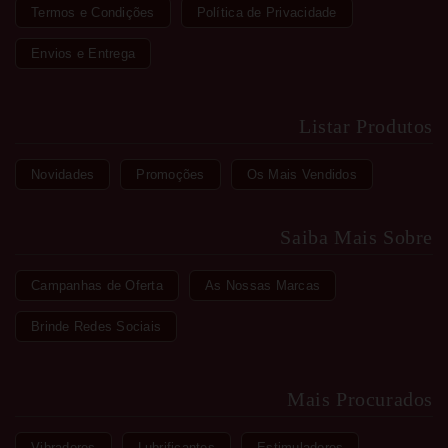
Termos e Condições
Política de Privacidade
Envios e Entrega
Listar Produtos
Novidades
Promoções
Os Mais Vendidos
Saiba Mais Sobre
Campanhas de Oferta
As Nossas Marcas
Brinde Redes Sociais
Mais Procurados
Vibradores
Lubrificantes
Estimuladores