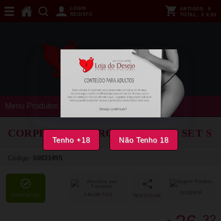
LOGIN
ARTIGOS:
0
REGISTO
TOTAL:
€ 0,00
Menu Produtos
CORPETE CHILIROSE - CR 4831 SET
S
Tenho +18
Não Tenho 18
Código:
00031495
SUGERIR
FAVORITOS
DISPONÍVEL
PARTILHAR
32