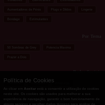
Aumentadores de Pénis
Plugs e Dildos
Lingerie
Bondage
Estimulantes
Por Tema
50 Sombras de Grey
Potencia Maxima
Prazer a Dois
Redes Sociais
Política de Cookies
Facebook
Instagram
WhatsApp
Ao clicar em
Aceitar
está a consentir a utilização de cookies
neste site. Os cookies são usados para melhorar a sua
experiência de navegação, garantir o bom funcionamento de
Métodos de Pagamento
alguns serviços e recolher dados técnicos para análise de