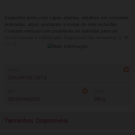
Espartilho preto com copas abertas, detalhes em correntes
prateadas, alças ajustáveis e meias de rede incluídas.
Conjunto sensual com protetores de mamilos para um
visual ousado e sofisticado. Disponível nos tamanhos S, M,
L e XL.
MARCA
CHILIROSE SETS
EAN
PESO
5902024662187
244 g
Tamanhos Disponíveis