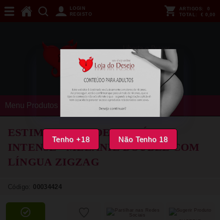
LOGIN
ARTIGOS:
0
REGISTO
TOTAL:
€ 0,00
Menu Produtos
ESTIMULADOR DE CLITÓRIS
Tenho +18
Não Tenho 18
INTENSE - MELANIE DOUBLE COM
LÍNGUA ZIGZAG
Código:
00034424