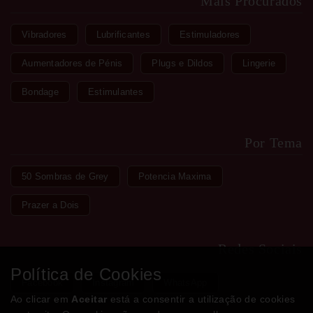
Mais Procurados
Vibradores
Lubrificantes
Estimuladores
Aumentadores de Pénis
Plugs e Dildos
Lingerie
Bondage
Estimulantes
Por Tema
50 Sombras de Grey
Potencia Maxima
Prazer a Dois
Redes Sociais
Política de Cookies
Facebook
Instagram
WhatsApp
Ao clicar em
Aceitar
está a consentir a utilização de cookies