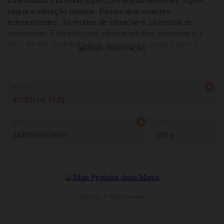
Estimulador clitoriano duplo com língua móvel em zigue-
zague e vibração potente. Possui dois motores
independentes, 10 modos de vibração e 10 modos de
movimento. Fabricado em silicone médico supermacio e
ABS de alta qualidade, livre de ftalatos e seguro para o
corpo. Design ergonómico, impermeável e com
carregamento magnético, ideal para estimulação externa
realista e personalizada.
MARCA
INTENSE FUN
EAN
PESO
8435565959807
290 g
Marcas e Fabricantes