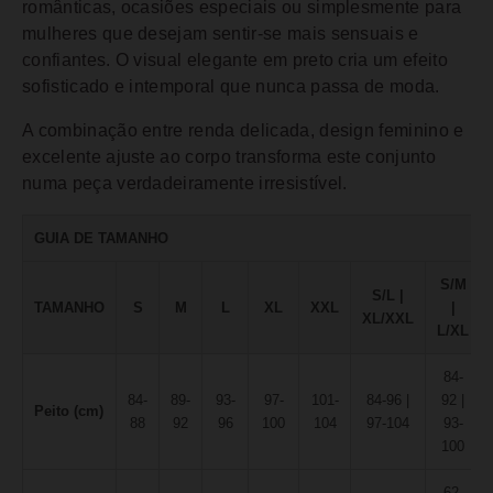
românticas, ocasiões especiais ou simplesmente para
mulheres que desejam sentir-se mais sensuais e
confiantes. O visual elegante em preto cria um efeito
sofisticado e intemporal que nunca passa de moda.
A combinação entre renda delicada, design feminino e
excelente ajuste ao corpo transforma este conjunto
numa peça verdadeiramente irresistível.
GUIA DE TAMANHO
S/M
S/L |
TAMANHO
S
M
L
XL
XXL
|
XL/XXL
L/XL
84-
84-
89-
93-
97-
101-
84-96 |
92 |
Peito (cm)
88
92
96
100
104
97-104
93-
100
62-