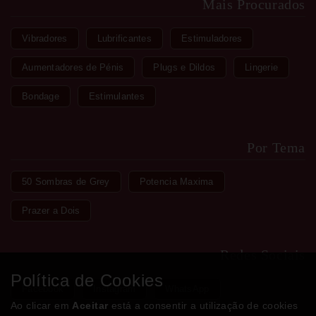
Mais Procurados
Vibradores
Lubrificantes
Estimuladores
Aumentadores de Pénis
Plugs e Dildos
Lingerie
Bondage
Estimulantes
Por Tema
50 Sombras de Grey
Potencia Maxima
Prazer a Dois
Redes Sociais
Política de Cookies
Facebook
Instagram
WhatsApp
Ao clicar em
Aceitar
está a consentir a utilização de cookies