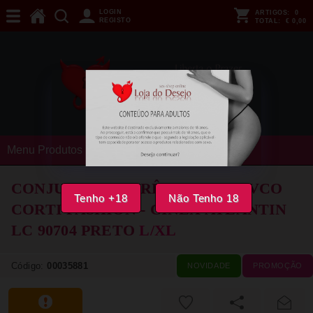
LOGIN
ARTIGOS:
0
REGISTO
TOTAL:
€ 0,00
Menu Produtos
CONJUNTO DE TRÊS PEÇAS LIVCO
Tenho +18
Não Tenho 18
CORTI FASHION - CINEX ATLANTIN
LC 90704 PRETO
L/XL
Código:
00035881
NOVIDADE
PROMOÇÃO