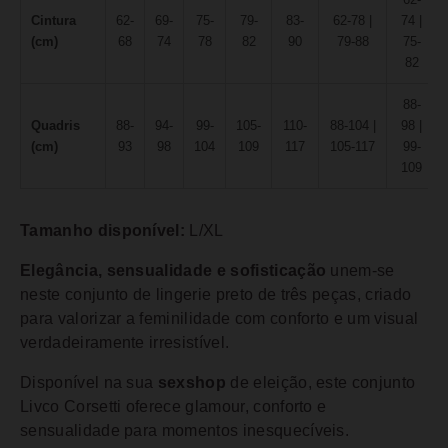
Cintura
62-
69-
75-
79-
83-
62-78 |
74 |
(cm)
68
74
78
82
90
79-88
75-
82
88-
Quadris
88-
94-
99-
105-
110-
88-104 |
98 |
(cm)
93
98
104
109
117
105-117
99-
109
Tamanho disponível:
L/XL
Elegância, sensualidade e sofisticação
unem-se
neste conjunto de lingerie preto de três peças, criado
para valorizar a feminilidade com conforto e um visual
verdadeiramente irresistível.
Disponível na sua
sexshop
de eleição, este conjunto
Livco Corsetti oferece glamour, conforto e
sensualidade para momentos inesquecíveis.