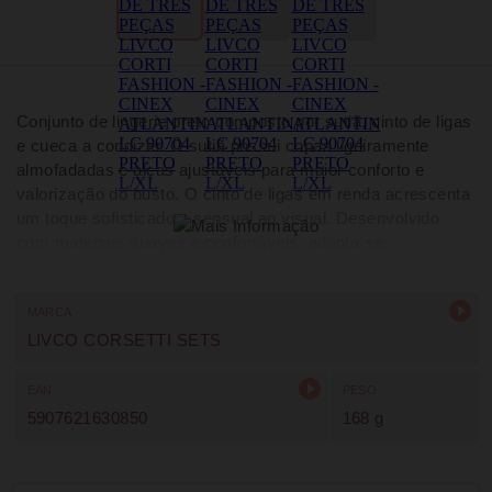
Conjunto de lingerie preto composto por sutiã, cinto de ligas
e cueca a condizer. O sutiã possui copas ligeiramente
almofadadas e alças ajustáveis para maior conforto e
valorização do busto. O cinto de ligas em renda acrescenta
um toque sofisticado e sensual ao visual. Desenvolvido
com materiais suaves e confortáveis, adapta-se
perfeitamente ao corpo feminino, oferecendo elegância,
sensualidade e excelente ajuste para ocasiões especiais.
MARCA
LIVCO CORSETTI SETS
EAN
PESO
5907621630850
168 g