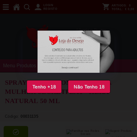
LOGIN
ARTIGOS:
0
REGISTO
TOTAL:
€ 0,00
Menu Produtos
SPRAY COM FEROMONAS PARA
Tenho +18
Não Tenho 18
MULHER SECRETPLAY - HERA
NATURAL 50 ML
Código:
00031135