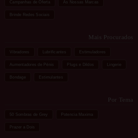
Campanhas de Oferta
As Nossas Marcas
Brinde Redes Sociais
Mais Procurados
Vibradores
Lubrificantes
Estimuladores
Aumentadores de Pénis
Plugs e Dildos
Lingerie
Bondage
Estimulantes
Por Tema
50 Sombras de Grey
Potencia Maxima
Prazer a Dois