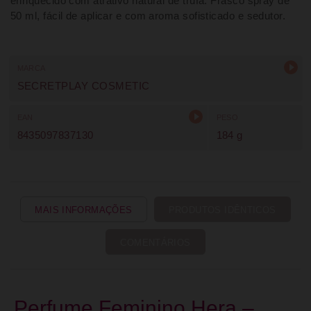
enriquecido com atrativo natural de trufa. Frasco spray de
50 ml, fácil de aplicar e com aroma sofisticado e sedutor.
MARCA
SECRETPLAY COSMETIC
EAN
PESO
8435097837130
184 g
MAIS INFORMAÇÕES
PRODUTOS IDÊNTICOS
COMENTÁRIOS
Perfume Feminino Hera –